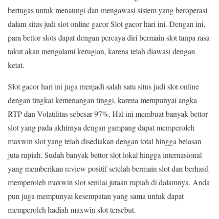
bertugas untuk menaungi dan mengawasi sistem yang beroperasi
dalam situs judi slot online gacor Slot gacor hari ini. Dengan ini,
para bettor slots dapat dengan percaya diri bermain slot tanpa rasa
takut akan mengalami kerugian, karena telah diawasi dengan
ketat.
Slot gacor hari ini juga menjadi salah satu situs judi slot online
dengan tingkat kemenangan tinggi, karena mempunyai angka
RTP dan Volatilitas sebesar 97%. Hal ini membuat banyak bettor
slot yang pada akhirnya dengan gampang dapat memperoleh
maxwin slot yang telah disediakan dengan total hingga belasan
juta rupiah. Sudah banyak bettor slot lokal hingga internasional
yang memberikan review positif setelah bermain slot dan berhasil
memperoleh maxwin slot senilai jutaan rupiah di dalamnya. Anda
pun juga mempunyai kesempatan yang sama untuk dapat
memperoleh hadiah maxwin slot tersebut.