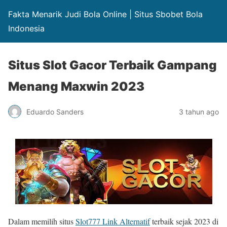
Fakta Menarik Judi Bola Online | Situs Sbobet Bola
Indonesia
Situs Slot Gacor Terbaik Gampang
Menang Maxwin 2023
Eduardo Sanders
3 tahun ago
Dalam memilih situs
Slot777 Link Alternatif
terbaik sejak 2023 di