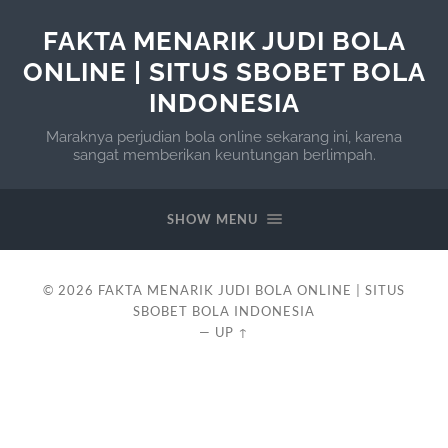
FAKTA MENARIK JUDI BOLA
ONLINE | SITUS SBOBET BOLA
INDONESIA
Maraknya perjudian bola online sekarang ini, karena
sangat memberikan keuntungan berlimpah.
SHOW MENU
© 2026
FAKTA MENARIK JUDI BOLA ONLINE | SITUS
SBOBET BOLA INDONESIA
—
UP ↑