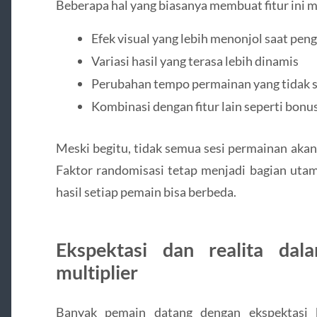
Beberapa hal yang biasanya membuat fitur ini me
Efek visual yang lebih menonjol saat pen
Variasi hasil yang terasa lebih dinamis
Perubahan tempo permainan yang tidak s
Kombinasi dengan fitur lain seperti bonus
Meski begitu, tidak semua sesi permainan ak
Faktor randomisasi tetap menjadi bagian utama
hasil setiap pemain bisa berbeda.
Ekspektasi dan realita dal
multiplier
Banyak pemain datang dengan ekspektasi b