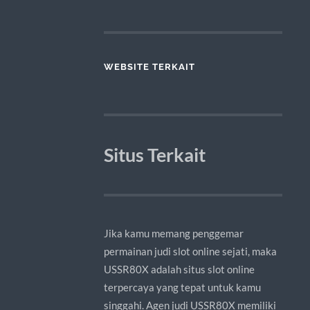
WEBSITE TERKAIT
Situs Terkait
Jika kamu memang penggemar
permainan judi slot online sejati, maka
USSR80X adalah situs slot online
terpercaya yang tepat untuk kamu
singgahi. Agen judi USSR80X memiliki