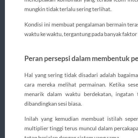
mungkin tidak terlalu sering terlihat.
Kondisi ini membuat pengalaman bermain terasa
waktu ke waktu, tergantung pada banyak faktor 
Peran persepsi dalam membentuk p
Hal yang sering tidak disadari adalah bagai
cara mereka melihat permainan. Ketika se
menarik dalam waktu berdekatan, ingatan 
dibandingkan sesi biasa.
Inilah yang kemudian membuat istilah sepert
multiplier tinggi terus muncul dalam percakap
tetap berjalan dengan sistem yang sama.