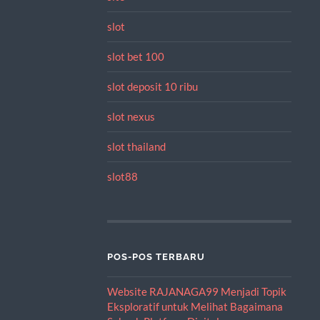
slot
slot bet 100
slot deposit 10 ribu
slot nexus
slot thailand
slot88
POS-POS TERBARU
Website RAJANAGA99 Menjadi Topik
Eksploratif untuk Melihat Bagaimana