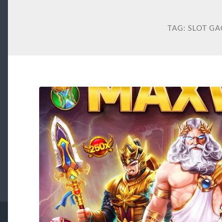
TAG:
SLOT G