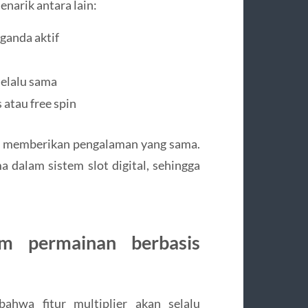
narik antara lain:
gganda aktif
elalu sama
 atau free spin
an memberikan pengalaman yang sama.
 dalam sistem slot digital, sehingga
am permainan berbasis
ahwa fitur multiplier akan selalu