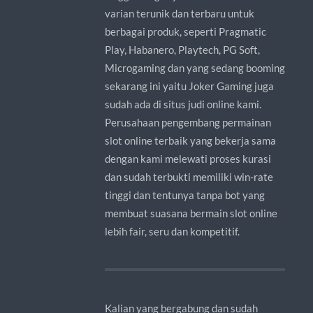
varian terunik dan terbaru untuk
berbagai produk, seperti Pragmatic
Play, Habanero, Playtech, PG Soft,
Microgaming dan yang sedang booming
sekarang ini yaitu Joker Gaming juga
sudah ada di situs judi online kami.
Perusahaan pengembang permainan
slot online terbaik yang bekerja sama
dengan kami melewati proses kurasi
dan sudah terbukti memiliki win-rate
tinggi dan tentunya tanpa bot yang
membuat suasana bermain slot online
lebih fair, seru dan kompetitif.
Kalian yang bergabung dan sudah