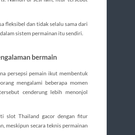
 fleksibel dan tidak selalu sama dari
dalam sistem permainan itu sendiri.
engalaman bermain
mana persepsi pemain ikut membentuk
seorang mengalami beberapa momen
tersebut cenderung lebih menonjol
i slot Thailand gacor dengan fitur
an, meskipun secara teknis permainan