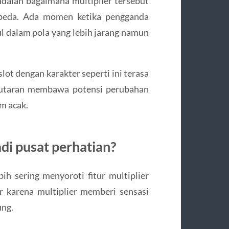
alah bagaimana multiplier tersebut
-beda. Ada momen ketika pengganda
cul dalam pola yang lebih jarang namun
ot dengan karakter seperti ini terasa
 putaran membawa potensi perubahan
m acak.
adi pusat perhatian?
ih sering menyoroti fitur multiplier
r karena multiplier memberi sensasi
ung.