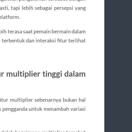
asti, tapi lebih sebagai persepsi yang
platform.
ebih terasa saat pemain bermain dalam
terbentuk dan interaksi fitur terlihat
r multiplier tinggi dalam
itur multiplier sebenarnya bukan hal
m pengganda untuk menambah variasi