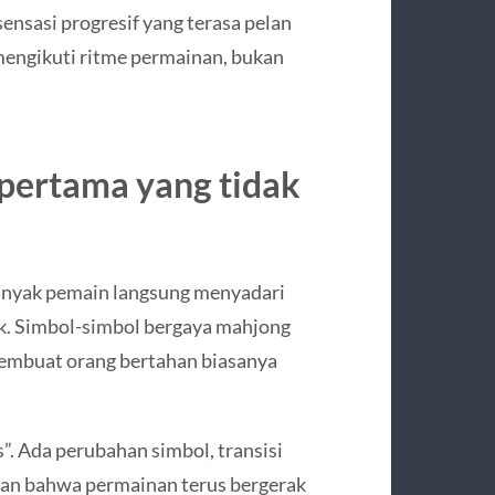
nsasi progresif yang terasa pelan
mengikuti ritme permainan, bukan
pertama yang tidak
nyak pemain langsung menyadari
ik. Simbol-simbol bergaya mahjong
 membuat orang bertahan biasanya
. Ada perubahan simbol, transisi
esan bahwa permainan terus bergerak