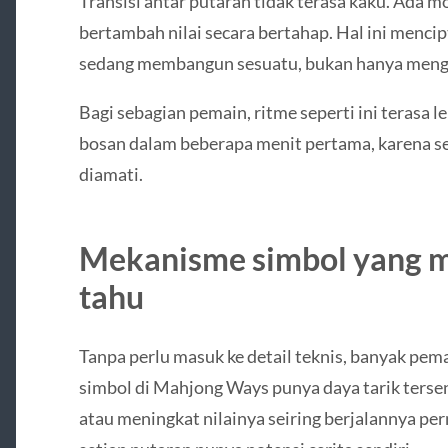
Transisi antar putaran tidak terasa kaku. Ada 
bertambah nilai secara bertahap. Hal ini mencip
sedang membangun sesuatu, bukan hanya mengu
Bagi sebagian pemain, ritme seperti ini terasa l
bosan dalam beberapa menit pertama, karena sel
diamati.
Mekanisme simbol yang m
tahu
Tanpa perlu masuk ke detail teknis, banyak p
simbol di Mahjong Ways punya daya tarik tersen
atau meningkat nilainya seiring berjalannya pe