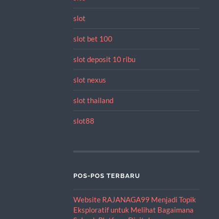
slot
slot bet 100
slot deposit 10 ribu
slot nexus
slot thailand
slot88
POS-POS TERBARU
Website RAJANAGA99 Menjadi Topik
Eksploratif untuk Melihat Bagaimana