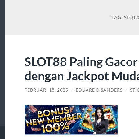
TAG:
SLOT
SLOT88 Paling Gacor!
dengan Jackpot Mud
FEBRUARI 18, 2025
/
EDUARDO SANDERS
/
STI