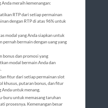
ng Anda meraih kemenangan:
atikan RTP dari setiap permainan
ainan dengan RTP di atas 96% untuk
as modal yang Anda siapkan untuk
an pernah bermain dengan uang yang
 bonus dan promosi yang
tkan modal bermain Anda dan
.
dan fitur dari setiap permainan slot
 khusus, putaran bonus, dan fitur
g Anda untuk menang.
u-buru untuk memasang taruhan
mati prosesnya. Kemenangan besar