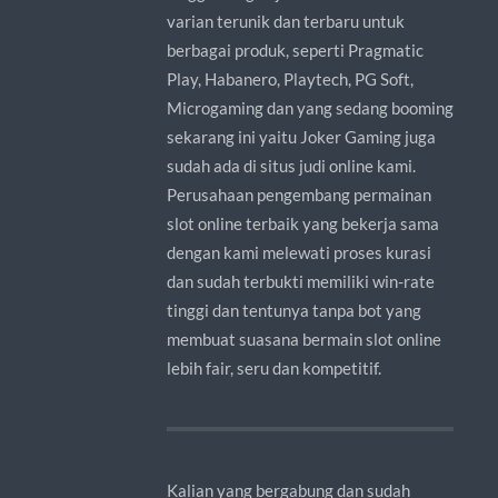
varian terunik dan terbaru untuk
berbagai produk, seperti Pragmatic
Play, Habanero, Playtech, PG Soft,
Microgaming dan yang sedang booming
sekarang ini yaitu Joker Gaming juga
sudah ada di situs judi online kami.
Perusahaan pengembang permainan
slot online terbaik yang bekerja sama
dengan kami melewati proses kurasi
dan sudah terbukti memiliki win-rate
tinggi dan tentunya tanpa bot yang
membuat suasana bermain slot online
lebih fair, seru dan kompetitif.
Kalian yang bergabung dan sudah