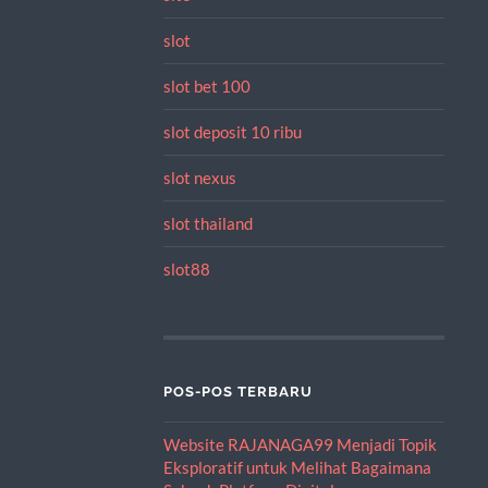
slot
slot bet 100
slot deposit 10 ribu
slot nexus
slot thailand
slot88
POS-POS TERBARU
Website RAJANAGA99 Menjadi Topik
Eksploratif untuk Melihat Bagaimana