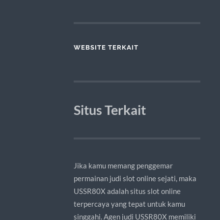
WEBSITE TERKAIT
Situs Terkait
Jika kamu memang penggemar
permainan judi slot online sejati, maka
USSR80X adalah situs slot online
terpercaya yang tepat untuk kamu
singgahi. Agen judi USSR80X memiliki