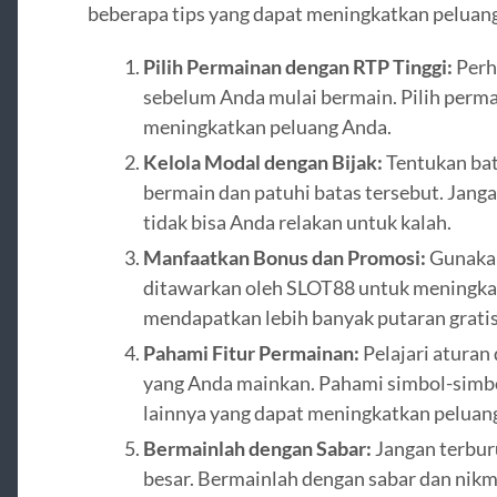
beberapa tips yang dapat meningkatkan pelua
Pilih Permainan dengan RTP Tinggi:
Perh
sebelum Anda mulai bermain. Pilih perm
meningkatkan peluang Anda.
Kelola Modal dengan Bijak:
Tentukan bat
bermain dan patuhi batas tersebut. Jang
tidak bisa Anda relakan untuk kalah.
Manfaatkan Bonus dan Promosi:
Gunakan
ditawarkan oleh SLOT88 untuk meningka
mendapatkan lebih banyak putaran gratis
Pahami Fitur Permainan:
Pelajari aturan 
yang Anda mainkan. Pahami simbol-simbol
lainnya yang dapat meningkatkan peluan
Bermainlah dengan Sabar:
Jangan terbur
besar. Bermainlah dengan sabar dan nik