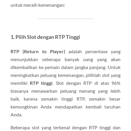
untuk meraih kemenangan:
1.
Pilih Slot dengan RTP Tinggi
RTP (Return to Player)
adalah persentase yang
menunjukkan seberapa banyak uang yang akan
dikembalikan ke pemain dalam jangka panjang. Untuk
meningkatkan peluang kemenangan, pilihlah slot yang
memiliki
RTP tinggi
. Slot dengan RTP di atas 96%
biasanya menawarkan peluang menang yang lebih
baik, karena semakin tinggi RTP, semakin besar
kemungkinan Anda mendapatkan kembali taruhan
Anda.
Beberapa slot yang terkenal dengan RTP tinggi dan