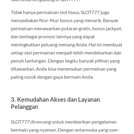
Tidak hanya permainan slot biasa, SLOT777 juga
menyediakan fitur-fitur bonus yang menarik. Banyak
permainan menawarkan putaran gratis, bonus jackpot,
dan berbagai promosi lainnya yang dapat
meningkatkan peluang menang Anda. Hal ini membuat
setiap sesi permainan menjadi lebih mendebarkan dan
penuh tantangan. Dengan begitu banyak pilihan yang
ditawarkan, Anda bisa menemukan permainan yang
paling cocok dengan gaya bermain Anda.
3. Kemudahan Akses dan Layanan
Pelanggan
SLOT777 dirancang untuk memberikan pengalaman
bermain yang nyaman. Dengan antarmuka yang user-