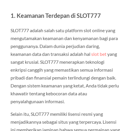
1. Keamanan Terdepan di SLOT777
SLOT777 adalah salah satu platform slot online yang
mengutamakan keamanan dan kenyamanan bagi para
penggunanya. Dalam dunia perjudian daring,
keamanan data dan transaksi adalah hal
slot bet
yang
sangat krusial. SLOT777 menerapkan teknologi
enkripsi canggih yang memastikan semua informasi
pribadi dan finansial pemain terlindungi dengan baik.
Dengan sistem keamanan yang ketat, Anda tidak perlu
khawatir tentang kebocoran data atau
penyalahgunaan informasi.
Selain itu, SLOT777 memiliki lisensi resmi yang
menjadikannya sebagai situs yang terpercaya. Lisensi
ini memberikan jaminan bahwa semua permainan yang