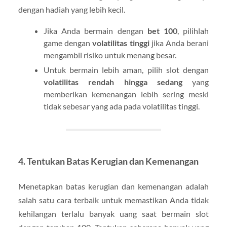
dengan hadiah yang lebih kecil.
Jika Anda bermain dengan
bet 100
, pilihlah
game dengan
volatilitas tinggi
jika Anda berani
mengambil risiko untuk menang besar.
Untuk bermain lebih aman, pilih slot dengan
volatilitas rendah hingga sedang
yang
memberikan kemenangan lebih sering meski
tidak sebesar yang ada pada volatilitas tinggi.
4.
Tentukan Batas Kerugian dan Kemenangan
Menetapkan batas kerugian dan kemenangan adalah
salah satu cara terbaik untuk memastikan Anda tidak
kehilangan terlalu banyak uang saat bermain slot