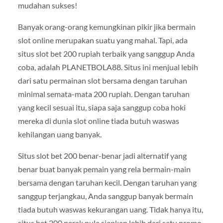
mudahan sukses!
Banyak orang-orang kemungkinan pikir jika bermain
slot online merupakan suatu yang mahal. Tapi, ada
situs slot bet 200 rupiah terbaik yang sanggup Anda
coba, adalah PLANETBOLA88. Situs ini menjual lebih
dari satu permainan slot bersama dengan taruhan
minimal semata-mata 200 rupiah. Dengan taruhan
yang kecil sesuai itu, siapa saja sanggup coba hoki
mereka di dunia slot online tiada butuh waswas
kehilangan uang banyak.
Situs slot bet 200 benar-benar jadi alternatif yang
benar buat banyak pemain yang rela bermain-main
bersama dengan taruhan kecil. Dengan taruhan yang
sanggup terjangkau, Anda sanggup banyak bermain
tiada butuh waswas kekurangan uang. Tidak hanya itu,
situs bet 200 perak pula siapkan lebih dari satu promo