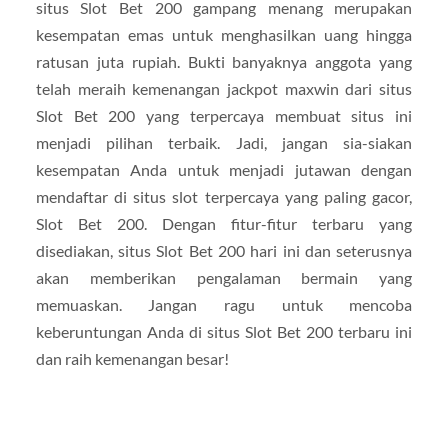
situs Slot Bet 200 gampang menang merupakan
kesempatan emas untuk menghasilkan uang hingga
ratusan juta rupiah. Bukti banyaknya anggota yang
telah meraih kemenangan jackpot maxwin dari situs
Slot Bet 200 yang terpercaya membuat situs ini
menjadi pilihan terbaik. Jadi, jangan sia-siakan
kesempatan Anda untuk menjadi jutawan dengan
mendaftar di situs slot terpercaya yang paling gacor,
Slot Bet 200. Dengan fitur-fitur terbaru yang
disediakan, situs Slot Bet 200 hari ini dan seterusnya
akan memberikan pengalaman bermain yang
memuaskan. Jangan ragu untuk mencoba
keberuntungan Anda di situs Slot Bet 200 terbaru ini
dan raih kemenangan besar!