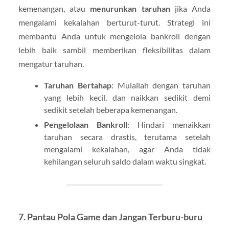
kemenangan, atau
menurunkan taruhan
jika Anda
mengalami kekalahan berturut-turut. Strategi ini
membantu Anda untuk mengelola bankroll dengan
lebih baik sambil memberikan fleksibilitas dalam
mengatur taruhan.
Taruhan Bertahap
: Mulailah dengan taruhan
yang lebih kecil, dan naikkan sedikit demi
sedikit setelah beberapa kemenangan.
Pengelolaan Bankroll
: Hindari menaikkan
taruhan secara drastis, terutama setelah
mengalami kekalahan, agar Anda tidak
kehilangan seluruh saldo dalam waktu singkat.
7.
Pantau Pola Game dan Jangan Terburu-buru