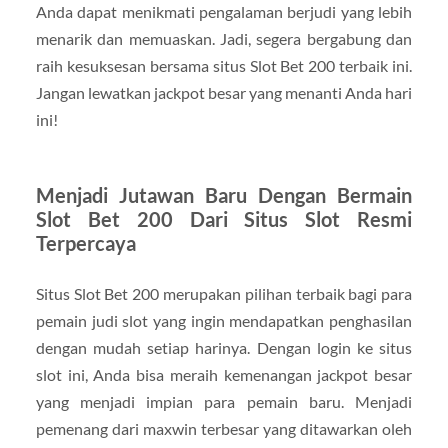
Anda dapat menikmati pengalaman berjudi yang lebih
menarik dan memuaskan. Jadi, segera bergabung dan
raih kesuksesan bersama situs Slot Bet 200 terbaik ini.
Jangan lewatkan jackpot besar yang menanti Anda hari
ini!
Menjadi Jutawan Baru Dengan Bermain
Slot Bet 200 Dari Situs Slot Resmi
Terpercaya
Situs Slot Bet 200 merupakan pilihan terbaik bagi para
pemain judi slot yang ingin mendapatkan penghasilan
dengan mudah setiap harinya. Dengan login ke situs
slot ini, Anda bisa meraih kemenangan jackpot besar
yang menjadi impian para pemain baru. Menjadi
pemenang dari maxwin terbesar yang ditawarkan oleh