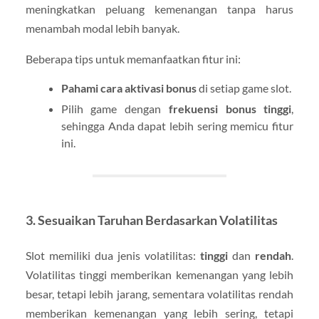
meningkatkan peluang kemenangan tanpa harus
menambah modal lebih banyak.
Beberapa tips untuk memanfaatkan fitur ini:
Pahami cara aktivasi bonus
di setiap game slot.
Pilih game dengan
frekuensi bonus tinggi
,
sehingga Anda dapat lebih sering memicu fitur
ini.
3.
Sesuaikan Taruhan Berdasarkan Volatilitas
Slot memiliki dua jenis volatilitas:
tinggi
dan
rendah
.
Volatilitas tinggi memberikan kemenangan yang lebih
besar, tetapi lebih jarang, sementara volatilitas rendah
memberikan kemenangan yang lebih sering, tetapi