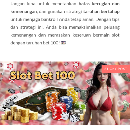
Jangan lupa untuk menetapkan
batas kerugian dan
kemenangan
, dan gunakan strategi
taruhan bertahap
untuk menjaga bankroll Anda tetap aman. Dengan tips
dan strategi ini, Anda bisa memaksimalkan peluang
kemenangan dan merasakan keseruan bermain slot
dengan taruhan bet 100!
STICKY POST