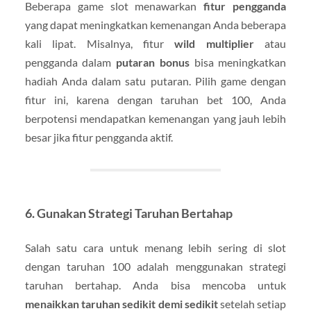
Beberapa game slot menawarkan
fitur pengganda
yang dapat meningkatkan kemenangan Anda beberapa
kali lipat. Misalnya, fitur
wild multiplier
atau
pengganda dalam
putaran bonus
bisa meningkatkan
hadiah Anda dalam satu putaran. Pilih game dengan
fitur ini, karena dengan taruhan bet 100, Anda
berpotensi mendapatkan kemenangan yang jauh lebih
besar jika fitur pengganda aktif.
6.
Gunakan Strategi Taruhan Bertahap
Salah satu cara untuk menang lebih sering di slot
dengan taruhan 100 adalah menggunakan strategi
taruhan bertahap. Anda bisa mencoba untuk
menaikkan taruhan sedikit demi sedikit
setelah setiap