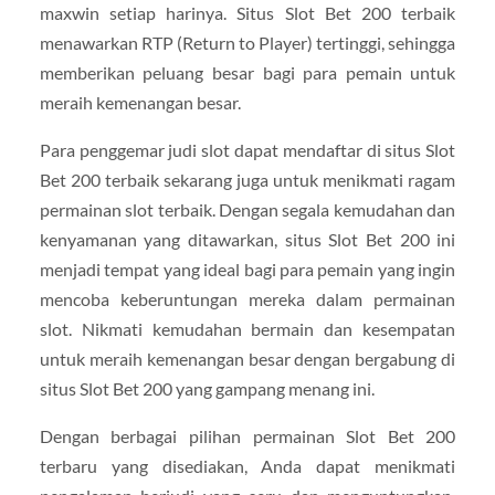
maxwin setiap harinya. Situs Slot Bet 200 terbaik
menawarkan RTP (Return to Player) tertinggi, sehingga
memberikan peluang besar bagi para pemain untuk
meraih kemenangan besar.
Para penggemar judi slot dapat mendaftar di situs Slot
Bet 200 terbaik sekarang juga untuk menikmati ragam
permainan slot terbaik. Dengan segala kemudahan dan
kenyamanan yang ditawarkan, situs Slot Bet 200 ini
menjadi tempat yang ideal bagi para pemain yang ingin
mencoba keberuntungan mereka dalam permainan
slot. Nikmati kemudahan bermain dan kesempatan
untuk meraih kemenangan besar dengan bergabung di
situs Slot Bet 200 yang gampang menang ini.
Dengan berbagai pilihan permainan Slot Bet 200
terbaru yang disediakan, Anda dapat menikmati