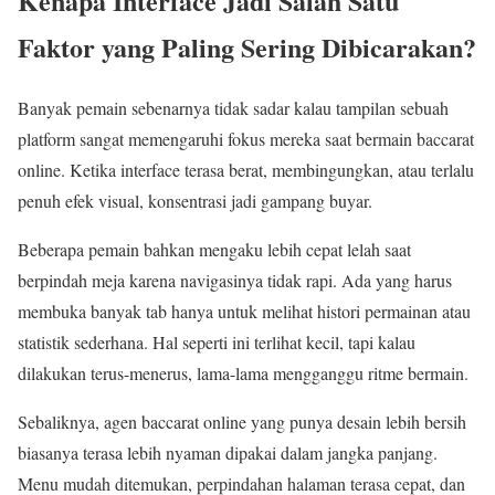
Kenapa Interface Jadi Salah Satu
Faktor yang Paling Sering Dibicarakan?
Banyak pemain sebenarnya tidak sadar kalau tampilan sebuah
platform sangat memengaruhi fokus mereka saat bermain baccarat
online. Ketika interface terasa berat, membingungkan, atau terlalu
penuh efek visual, konsentrasi jadi gampang buyar.
Beberapa pemain bahkan mengaku lebih cepat lelah saat
berpindah meja karena navigasinya tidak rapi. Ada yang harus
membuka banyak tab hanya untuk melihat histori permainan atau
statistik sederhana. Hal seperti ini terlihat kecil, tapi kalau
dilakukan terus-menerus, lama-lama mengganggu ritme bermain.
Sebaliknya, agen baccarat online yang punya desain lebih bersih
biasanya terasa lebih nyaman dipakai dalam jangka panjang.
Menu mudah ditemukan, perpindahan halaman terasa cepat, dan