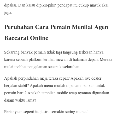
dipakai. Dan kalau dipikir-pikir, pendapat itu cukup masuk akal
juga.
Perubahan Cara Pemain Menilai Agen
Baccarat Online
Sekarang banyak pemain tidak lagi langsung terkesan hanya
karena sebuah platform terlihat mewah di halaman depan. Mereka
mulai melihat pengalaman secara keseluruhan.
Apakah perpindahan meja terasa cepat? Apakah live dealer
berjalan stabil? Apakah menu mudah dipahami bahkan untuk
pemain baru? Apakah tampilan mobile tetap nyaman digunakan
dalam waktu lama?
Pertanyaan seperti itu justru semakin sering muncul.