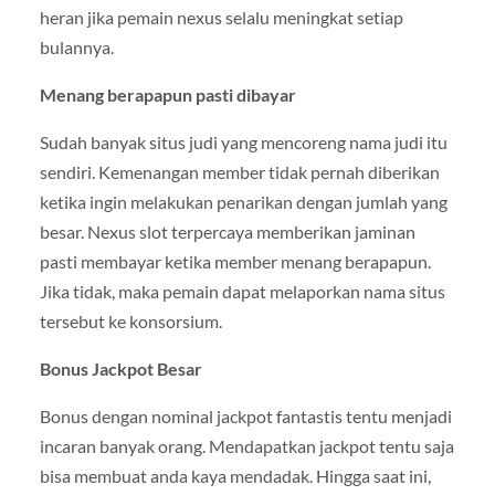
heran jika pemain nexus selalu meningkat setiap
bulannya.
Menang berapapun pasti dibayar
Sudah banyak situs judi yang mencoreng nama judi itu
sendiri. Kemenangan member tidak pernah diberikan
ketika ingin melakukan penarikan dengan jumlah yang
besar. Nexus slot terpercaya memberikan jaminan
pasti membayar ketika member menang berapapun.
Jika tidak, maka pemain dapat melaporkan nama situs
tersebut ke konsorsium.
Bonus Jackpot Besar
Bonus dengan nominal jackpot fantastis tentu menjadi
incaran banyak orang. Mendapatkan jackpot tentu saja
bisa membuat anda kaya mendadak. Hingga saat ini,