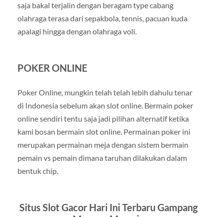
saja bakal terjalin dengan beragam type cabang
olahraga terasa dari sepakbola, tennis, pacuan kuda
apalagi hingga dengan olahraga voli.
POKER ONLINE
Poker Online, mungkin telah telah lebih dahulu tenar
di Indonesia sebelum akan slot online. Bermain poker
online sendiri tentu saja jadi pilihan alternatif ketika
kami bosan bermain slot online. Permainan poker ini
merupakan permainan meja dengan sistem bermain
pemain vs pemain dimana taruhan dilakukan dalam
bentuk chip.
Situs Slot Gacor Hari Ini Terbaru Gampang