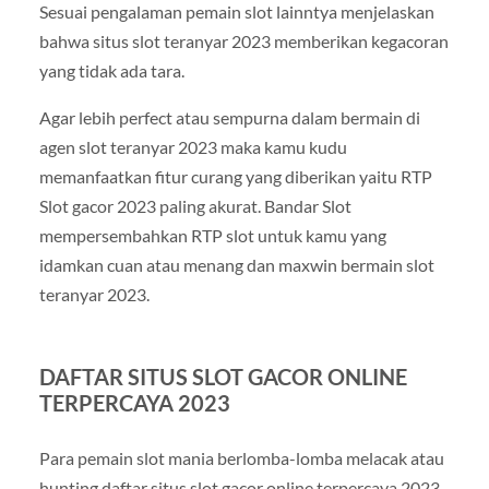
Sesuai pengalaman pemain slot lainntya menjelaskan
bahwa situs slot teranyar 2023 memberikan kegacoran
yang tidak ada tara.
Agar lebih perfect atau sempurna dalam bermain di
agen slot teranyar 2023 maka kamu kudu
memanfaatkan fitur curang yang diberikan yaitu RTP
Slot gacor 2023 paling akurat. Bandar Slot
mempersembahkan RTP slot untuk kamu yang
idamkan cuan atau menang dan maxwin bermain slot
teranyar 2023.
DAFTAR SITUS SLOT GACOR ONLINE
TERPERCAYA 2023
Para pemain slot mania berlomba-lomba melacak atau
hunting daftar situs slot gacor online terpercaya 2023.