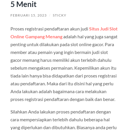
5 Menit
FEBRUARI 15, 2023
/
STICKY
Proses registrasi pendaftaran akun judi
Situs Judi Slot
Online Gampang Menang
adalah hal yang juga sangat
penting untuk dilakukan pada slot online gacor. Para
member atau pemain yang ingin bermain judi slot
gacor memang harus memiliki akun terlebih dahulu
sebelum mengakses permainan. Kepemilikan akun itu
tiada lain hanya bisa didapatkan dari proses registrasi
atau pendaftaran. Maka dari itu disini hal yang perlu
Anda lakukan adalah bagaimana cara melakukan
proses registrasi pendaftaran dengan baik dan benar.
Silahkan Anda lakukan proses pendaftaran dengan
cara mempersiapkan terlebih dahulu beberapa hal
yang diperlukan dan dibutuhkan. Biasanya anda perlu