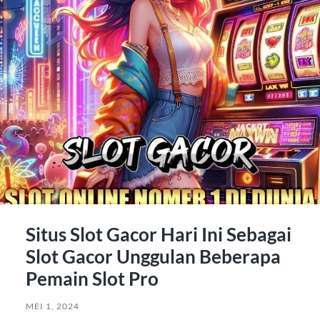
Situs Slot Gacor Hari Ini Sebagai
Slot Gacor Unggulan Beberapa
Pemain Slot Pro
MEI 1, 2024