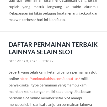
tiap spin permainan bisa mendatangkan uang jutaan
rupiah yang masuk langsung ke saldo akunmu.
Kelapangan ini bikin peluang buat menang jackpot dan
maxwin terbesar hari ini kian fakta.
DAFTAR PERMAINAN TERBAIK
LAINNYA SELAIN SLOT
DESEMBER 3, 2023
/
STICKY
Seperti yang telah kami ketahui bahwa permainan slot
online
https://umkmakubisa.com/about-us/
miliki
banyak sekali type permainan yang mampu kami
mainkan ketika tengah miliki saat luang. Jika bosan
bermain slot online member setia Slot mampu
mencoba lebih dari satu anjuran permainan lainnya