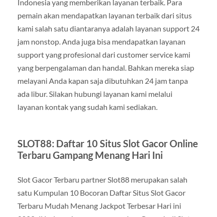
Indonesia yang memberikan layanan terbaik. Para
pemain akan mendapatkan layanan terbaik dari situs
kami salah satu diantaranya adalah layanan support 24
jam nonstop. Anda juga bisa mendapatkan layanan
support yang profesional dari customer service kami
yang berpengalaman dan handal. Bahkan mereka siap
melayani Anda kapan saja dibutuhkan 24 jam tanpa
ada libur. Silakan hubungi layanan kami melalui
layanan kontak yang sudah kami sediakan.
SLOT88: Daftar 10 Situs Slot Gacor Online
Terbaru Gampang Menang Hari Ini
Slot Gacor Terbaru partner Slot88 merupakan salah
satu Kumpulan 10 Bocoran Daftar Situs Slot Gacor
Terbaru Mudah Menang Jackpot Terbesar Hari ini