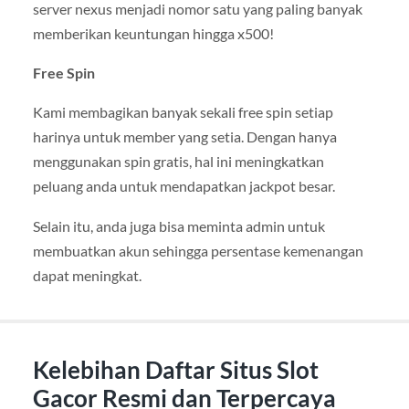
server nexus menjadi nomor satu yang paling banyak
memberikan keuntungan hingga x500!
Free Spin
Kami membagikan banyak sekali free spin setiap
harinya untuk member yang setia. Dengan hanya
menggunakan spin gratis, hal ini meningkatkan
peluang anda untuk mendapatkan jackpot besar.
Selain itu, anda juga bisa meminta admin untuk
membuatkan akun sehingga persentase kemenangan
dapat meningkat.
Kelebihan Daftar Situs Slot
Gacor Resmi dan Terpercaya