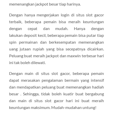
memenangkan jackpot besar tiap harinya.
Dengan hanya mengerjakan login di situs slot gacor
terbaik, beberapa pemain bisa meraih keuntungan
dengan cepat dan mudah. Hanya dengan
lakukan deposit kecil, beberapa pemain bisa putar tiap
spin permainan dan berkesempatan memenangkan
uang jutaan rupiah yang bisa secepatnya dicairkan.
Peluang buat meraih jackpot dan maxwin terbesar hari
ini tak boleh dilewati.
Dengan main di situs slot gacor, beberapa pemain
dapat merasakan pengalaman bermain yang intensif
dan mendapatkan peluang buat memenangkan hadiah
besar . Sehingga, tidak boleh kuatir buat bergabung
dan main di situs slot gacor hari ini buat meraih
keuntungan maksimum. Mudah-mudahan untung!