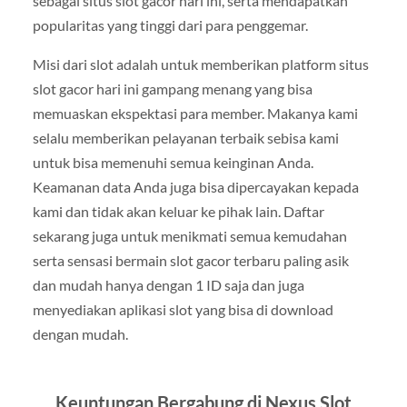
sebagai situs slot gacor hari ini, serta mendapatkan
popularitas yang tinggi dari para penggemar.
Misi dari slot adalah untuk memberikan platform situs
slot gacor hari ini gampang menang yang bisa
memuaskan ekspektasi para member. Makanya kami
selalu memberikan pelayanan terbaik sebisa kami
untuk bisa memenuhi semua keinginan Anda.
Keamanan data Anda juga bisa dipercayakan kepada
kami dan tidak akan keluar ke pihak lain. Daftar
sekarang juga untuk menikmati semua kemudahan
serta sensasi bermain slot gacor terbaru paling asik
dan mudah hanya dengan 1 ID saja dan juga
menyediakan aplikasi slot yang bisa di download
dengan mudah.
Keuntungan Bergabung di Nexus Slot