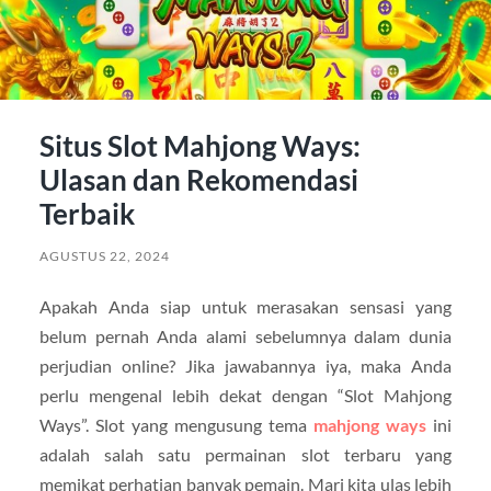
Situs Slot Mahjong Ways:
Ulasan dan Rekomendasi
Terbaik
AGUSTUS 22, 2024
Apakah Anda siap untuk merasakan sensasi yang
belum pernah Anda alami sebelumnya dalam dunia
perjudian online? Jika jawabannya iya, maka Anda
perlu mengenal lebih dekat dengan “Slot Mahjong
Ways”. Slot yang mengusung tema
mahjong ways
ini
adalah salah satu permainan slot terbaru yang
memikat perhatian banyak pemain. Mari kita ulas lebih