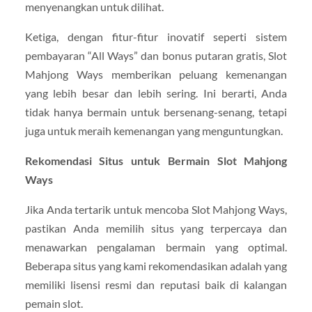
menyenangkan untuk dilihat.
Ketiga, dengan fitur-fitur inovatif seperti sistem
pembayaran “All Ways” dan bonus putaran gratis, Slot
Mahjong Ways memberikan peluang kemenangan
yang lebih besar dan lebih sering. Ini berarti, Anda
tidak hanya bermain untuk bersenang-senang, tetapi
juga untuk meraih kemenangan yang menguntungkan.
Rekomendasi Situs untuk Bermain Slot Mahjong
Ways
Jika Anda tertarik untuk mencoba Slot Mahjong Ways,
pastikan Anda memilih situs yang terpercaya dan
menawarkan pengalaman bermain yang optimal.
Beberapa situs yang kami rekomendasikan adalah yang
memiliki lisensi resmi dan reputasi baik di kalangan
pemain slot.