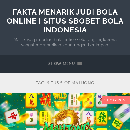
FAKTA MENARIK JUDI BOLA
ONLINE | SITUS SBOBET BOLA
INDONESIA
Maraknya perjudian bola online sekarang ini, karena
sangat memberikan keuntungan berlimpah.
SHOW MENU
TAG:
SITUS SLOT MAHJONG
STICKY POST