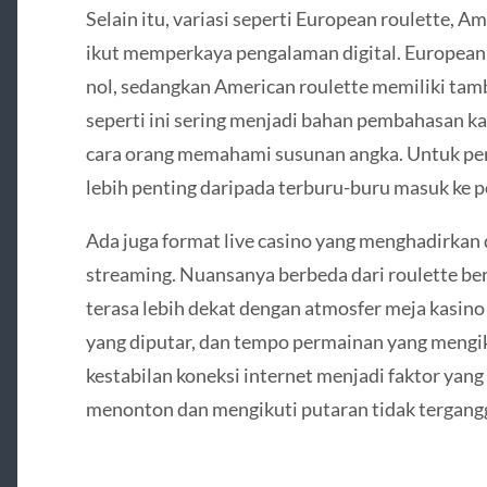
Selain itu, variasi seperti European roulette, Am
ikut memperkaya pengalaman digital. European 
nol, sedangkan American roulette memiliki tam
seperti ini sering menjadi bahan pembahasan k
cara orang memahami susunan angka. Untuk pe
lebih penting daripada terburu-buru masuk ke p
Ada juga format live casino yang menghadirkan 
streaming. Nuansanya berbeda dari roulette berb
terasa lebih dekat dengan atmosfer meja kasino k
yang diputar, dan tempo permainan yang mengiku
kestabilan koneksi internet menjadi faktor yan
menonton dan mengikuti putaran tidak tergang