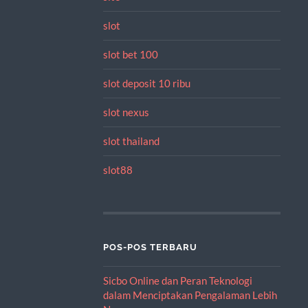
slot
slot bet 100
slot deposit 10 ribu
slot nexus
slot thailand
slot88
POS-POS TERBARU
Sicbo Online dan Peran Teknologi
dalam Menciptakan Pengalaman Lebih