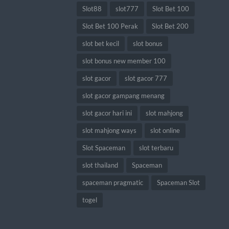
Slot88
slot777
Slot Bet 100
Slot Bet 100 Perak
Slot Bet 200
slot bet kecil
slot bonus
slot bonus new member 100
slot gacor
slot gacor 777
slot gacor gampang menang
slot gacor hari ini
slot mahjong
slot mahjong ways
slot online
Slot Spaceman
slot terbaru
slot thailand
Spaceman
spaceman pragmatic
Spaceman Slot
togel