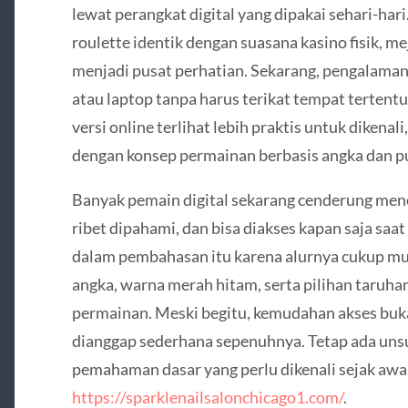
lewat perangkat digital yang dipakai sehari-har
roulette identik dengan suasana kasino fisik, me
menjadi pusat perhatian. Sekarang, pengalaman i
atau laptop tanpa harus terikat tempat tertentu
versi online terlihat lebih praktis untuk dikena
dengan konsep permainan berbasis angka dan p
Banyak pemain digital sekarang cenderung menca
ribet dipahami, dan bisa diakses kapan saja saa
dalam pembahasan itu karena alurnya cukup mud
angka, warna merah hitam, serta pilihan taruha
permainan. Meski begitu, kemudahan akses buka
dianggap sederhana sepenuhnya. Tetap ada unsu
pemahaman dasar yang perlu dikenali sejak awa
https://sparklenailsalonchicago1.com/
.