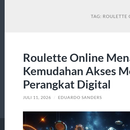
TAG:
ROULETTE 
Roulette Online Me
Kemudahan Akses Me
Perangkat Digital
JULI 11, 2026
/
EDUARDO SANDERS