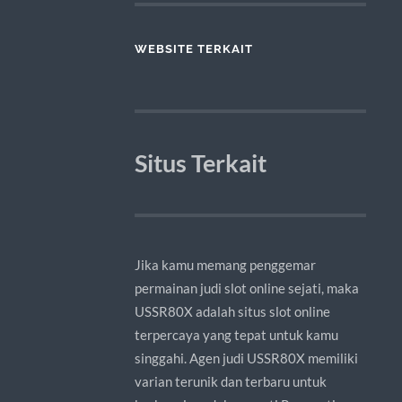
WEBSITE TERKAIT
Situs Terkait
Jika kamu memang penggemar
permainan judi slot online sejati, maka
USSR80X adalah situs slot online
terpercaya yang tepat untuk kamu
singgahi. Agen judi USSR80X memiliki
varian terunik dan terbaru untuk