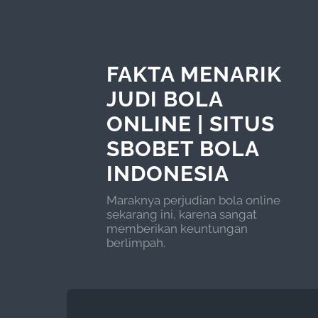
FAKTA MENARIK
JUDI BOLA
ONLINE | SITUS
SBOBET BOLA
INDONESIA
Maraknya perjudian bola online
sekarang ini, karena sangat
memberikan keuntungan
berlimpah.