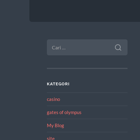
CARI
UNTUK:
KATEGORI
casino
gates of olympus
My Blog
site