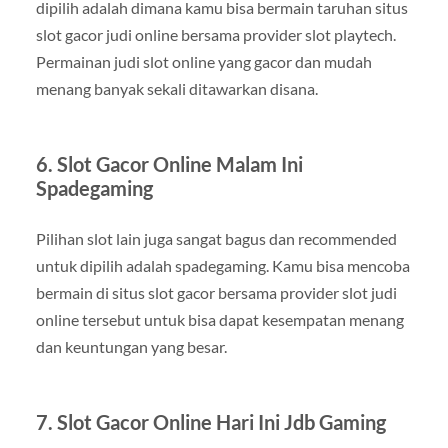
dipilih adalah dimana kamu bisa bermain taruhan situs
slot gacor judi online bersama provider slot playtech.
Permainan judi slot online yang gacor dan mudah
menang banyak sekali ditawarkan disana.
6. Slot Gacor Online Malam Ini
Spadegaming
Pilihan slot lain juga sangat bagus dan recommended
untuk dipilih adalah spadegaming. Kamu bisa mencoba
bermain di situs slot gacor bersama provider slot judi
online tersebut untuk bisa dapat kesempatan menang
dan keuntungan yang besar.
7. Slot Gacor Online Hari Ini Jdb Gaming