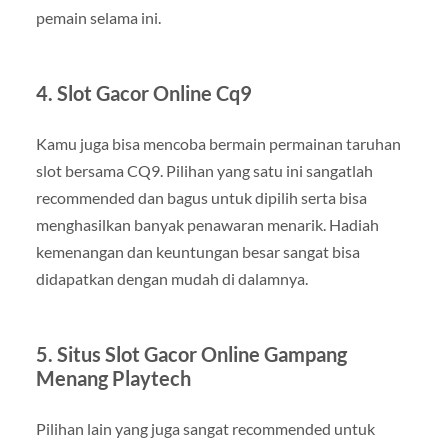
pemain selama ini.
4. Slot Gacor Online Cq9
Kamu juga bisa mencoba bermain permainan taruhan
slot bersama CQ9. Pilihan yang satu ini sangatlah
recommended dan bagus untuk dipilih serta bisa
menghasilkan banyak penawaran menarik. Hadiah
kemenangan dan keuntungan besar sangat bisa
didapatkan dengan mudah di dalamnya.
5. Situs Slot Gacor Online Gampang
Menang Playtech
Pilihan lain yang juga sangat recommended untuk