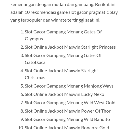
kemenangan dengan mudah dan gampang. Berikut ini
adalah 10 rekomendasi game slot gacor pragmatic play
yang terpopuler dan winrate tertinggi saat ini.
Slot Gacor Gampang Menang Gates Of
Olympus
Slot Online Jackpot Maxwin Starlight Princess
Slot Gacor Gampang Menang Gates Of
Gatotkaca
Slot Online Jackpot Maxwin Starlight
Christmas
Slot Gacor Gampang Menang Mahjong Ways
Slot Online Jackpot Maxwin Lucky Neko
Slot Gacor Gampang Menang Wild West Gold
Slot Online Jackpot Maxwin Power Of Thor
Slot Gacor Gampang Menang Wild Bandito
Slot Online Jackpot Maxwin Bonanza Gold