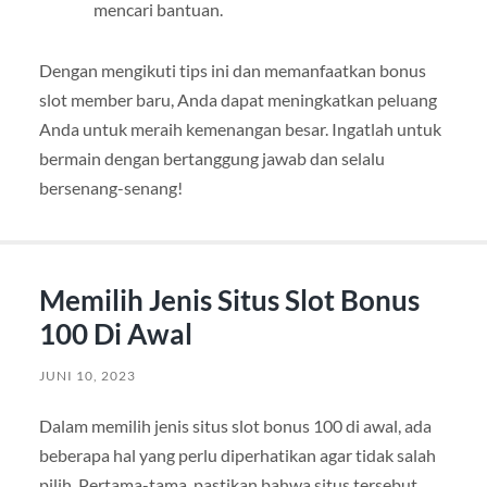
mencari bantuan.
Dengan mengikuti tips ini dan memanfaatkan bonus
slot member baru, Anda dapat meningkatkan peluang
Anda untuk meraih kemenangan besar. Ingatlah untuk
bermain dengan bertanggung jawab dan selalu
bersenang-senang!
Memilih Jenis Situs Slot Bonus
100 Di Awal
JUNI 10, 2023
Dalam memilih jenis situs slot bonus 100 di awal, ada
beberapa hal yang perlu diperhatikan agar tidak salah
pilih. Pertama-tama, pastikan bahwa situs tersebut