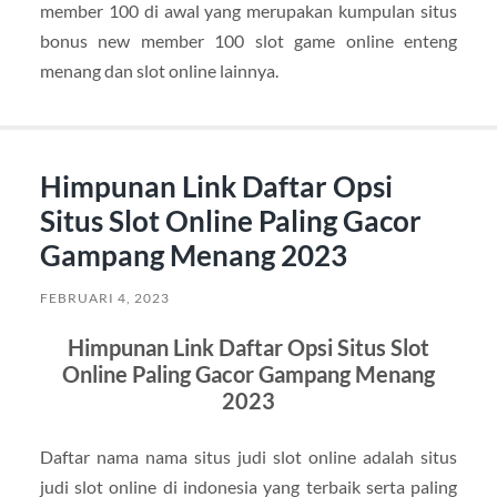
member 100 di awal yang merupakan kumpulan situs
bonus new member 100 slot game online enteng
menang dan slot online lainnya.
Himpunan Link Daftar Opsi
Situs Slot Online Paling Gacor
Gampang Menang 2023
FEBRUARI 4, 2023
Himpunan Link Daftar Opsi Situs Slot
Online Paling Gacor Gampang Menang
2023
Daftar nama nama situs judi slot online adalah situs
judi slot online di indonesia yang terbaik serta paling