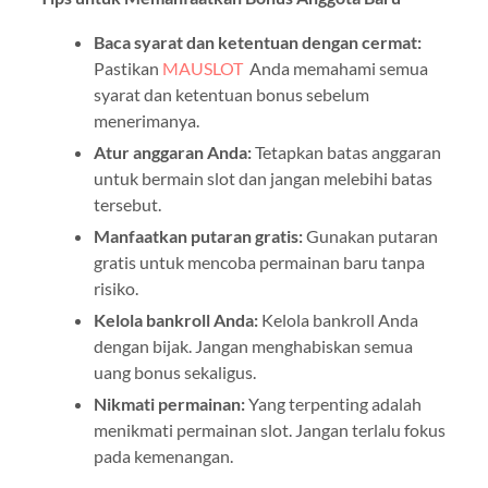
Baca syarat dan ketentuan dengan cermat:
Pastikan
MAUSLOT
Anda memahami semua
syarat dan ketentuan bonus sebelum
menerimanya.
Atur anggaran Anda:
Tetapkan batas anggaran
untuk bermain slot dan jangan melebihi batas
tersebut.
Manfaatkan putaran gratis:
Gunakan putaran
gratis untuk mencoba permainan baru tanpa
risiko.
Kelola bankroll Anda:
Kelola bankroll Anda
dengan bijak. Jangan menghabiskan semua
uang bonus sekaligus.
Nikmati permainan:
Yang terpenting adalah
menikmati permainan slot. Jangan terlalu fokus
pada kemenangan.