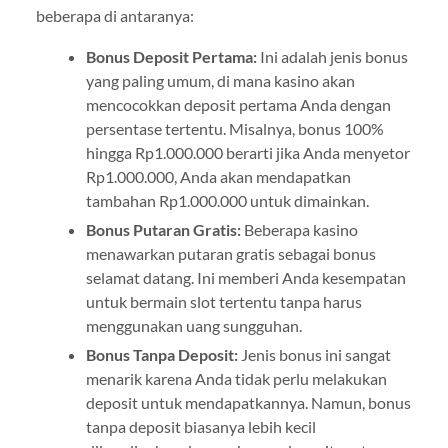
beberapa di antaranya:
Bonus Deposit Pertama:
Ini adalah jenis bonus
yang paling umum, di mana kasino akan
mencocokkan deposit pertama Anda dengan
persentase tertentu. Misalnya, bonus 100%
hingga Rp1.000.000 berarti jika Anda menyetor
Rp1.000.000, Anda akan mendapatkan
tambahan Rp1.000.000 untuk dimainkan.
Bonus Putaran Gratis:
Beberapa kasino
menawarkan putaran gratis sebagai bonus
selamat datang. Ini memberi Anda kesempatan
untuk bermain slot tertentu tanpa harus
menggunakan uang sungguhan.
Bonus Tanpa Deposit:
Jenis bonus ini sangat
menarik karena Anda tidak perlu melakukan
deposit untuk mendapatkannya. Namun, bonus
tanpa deposit biasanya lebih kecil