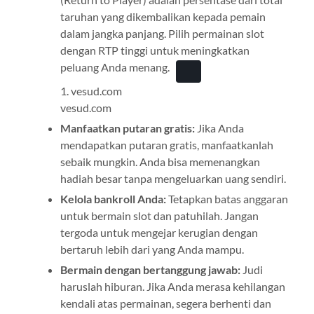
taruhan yang dikembalikan kepada pemain
dalam jangka
panjang. Pilih permainan slot
dengan RTP tinggi untuk meningkatkan
peluang Anda menang.
1.
vesud.com
vesud.com
Manfaatkan putaran gratis:
Jika Anda
mendapatkan putaran gratis, manfaatkanlah
sebaik mungkin. Anda bisa memenangkan
hadiah besar tanpa mengeluarkan uang sendiri.
Kelola bankroll Anda:
Tetapkan batas anggaran
untuk bermain slot dan patuhilah. Jangan
tergoda untuk mengejar kerugian dengan
bertaruh lebih dari yang Anda mampu.
Bermain dengan bertanggung jawab:
Judi
haruslah hiburan. Jika Anda merasa kehilangan
kendali atas permainan, segera berhenti dan