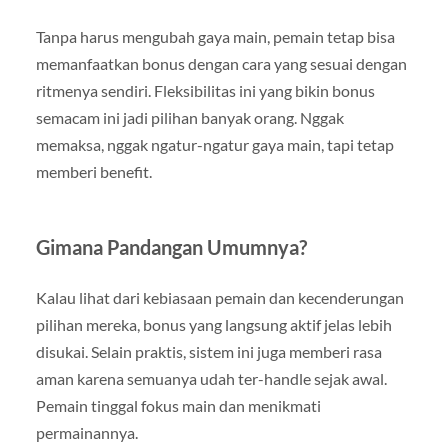
Tanpa harus mengubah gaya main, pemain tetap bisa
memanfaatkan bonus dengan cara yang sesuai dengan
ritmenya sendiri. Fleksibilitas ini yang bikin bonus
semacam ini jadi pilihan banyak orang. Nggak
memaksa, nggak ngatur-ngatur gaya main, tapi tetap
memberi benefit.
Gimana Pandangan Umumnya?
Kalau lihat dari kebiasaan pemain dan kecenderungan
pilihan mereka, bonus yang langsung aktif jelas lebih
disukai. Selain praktis, sistem ini juga memberi rasa
aman karena semuanya udah ter-handle sejak awal.
Pemain tinggal fokus main dan menikmati
permainannya.