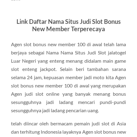
Link Daftar Nama Situs Judi Slot Bonus
New Member Terperecaya
Agen slot bonus new member 100 di awal telah lama
berjaya sebagai Nama Nama Situs Judi Slot jalatogel
Luar Negeri yang enteng menang didalam main game
slot enteng jackpot. Selain beri tambahan sarana
selama 24 jam, kepuasan member jadi moto kita Agen
slot bonus new member 100 di awal yang merupakan
Agen judi slot online yang banyak menang bonus
sesungguhnya jadi ladang mencari pundi-pundi
sesungguhnya jadi ladang pencarian uang.
telah diincar oleh bermacam pemain judi slot di Asia
dan terhitung Indonesia layaknya Agen slot bonus new