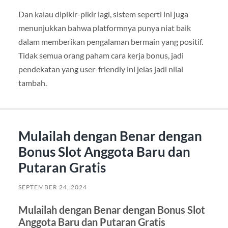
Dan kalau dipikir-pikir lagi, sistem seperti ini juga
menunjukkan bahwa platformnya punya niat baik
dalam memberikan pengalaman bermain yang positif.
Tidak semua orang paham cara kerja bonus, jadi
pendekatan yang user-friendly ini jelas jadi nilai
tambah.
Mulailah dengan Benar dengan
Bonus Slot Anggota Baru dan
Putaran Gratis
SEPTEMBER 24, 2024
Mulailah dengan Benar dengan Bonus Slot
Anggota Baru dan Putaran Gratis