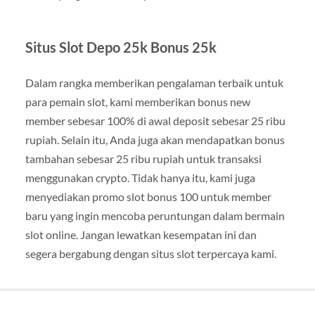
Situs Slot Depo 25k Bonus 25k
Dalam rangka memberikan pengalaman terbaik untuk
para pemain slot, kami memberikan bonus new
member sebesar 100% di awal deposit sebesar 25 ribu
rupiah. Selain itu, Anda juga akan mendapatkan bonus
tambahan sebesar 25 ribu rupiah untuk transaksi
menggunakan crypto. Tidak hanya itu, kami juga
menyediakan promo slot bonus 100 untuk member
baru yang ingin mencoba peruntungan dalam bermain
slot online. Jangan lewatkan kesempatan ini dan
segera bergabung dengan situs slot terpercaya kami.