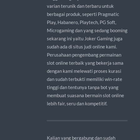
varian terunik dan terbaru untuk
berbagai produk, seperti Pragmatic
Play, Habanero, Playtech, PG Soft,
Microgaming dan yang sedang booming
sekarang ini yaitu Joker Gaming juga
sudah ada di situs judi online kami.
Perusahaan pengembang permainan
slot online terbaik yang bekerja sama
dengan kami melewati proses kurasi
dan sudah terbukti memiliki win-rate
tinggi dan tentunya tanpa bot yang
membuat suasana bermain slot online
lebih fair, seru dan kompetitif.
Kalian yang bergabung dan sudah