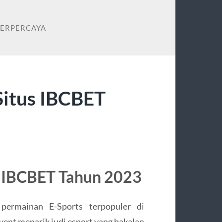
TERPERCAYA
 Situs IBCBET
us IBCBET Tahun 2023
permainan E-Sports terpopuler di
vent menarik judi esport yang bakalan