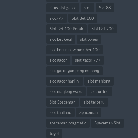
situs slot gacor
slot
Slot88
slot777
Slot Bet 100
Slot Bet 100 Perak
Slot Bet 200
slot bet kecil
slot bonus
slot bonus new member 100
slot gacor
slot gacor 777
slot gacor gampang menang
slot gacor hari ini
slot mahjong
slot mahjong ways
slot online
Slot Spaceman
slot terbaru
slot thailand
Spaceman
spaceman pragmatic
Spaceman Slot
togel