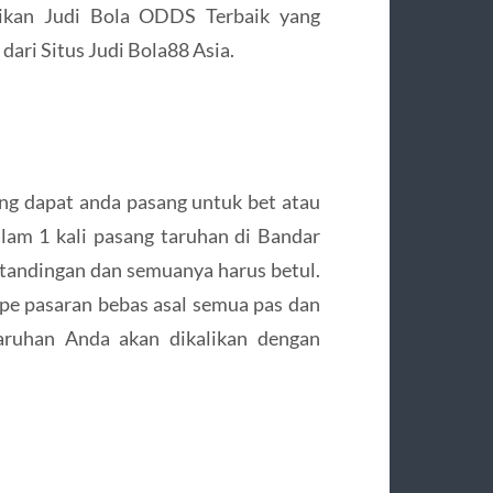
atikan Judi Bola ODDS Terbaik yang
dari Situs Judi Bola88 Asia.
ng dapat anda pasang untuk bet atau
lam 1 kali pasang taruhan di Bandar
tandingan dan semuanya harus betul.
ipe pasaran bebas asal semua pas dan
taruhan Anda akan dikalikan dengan