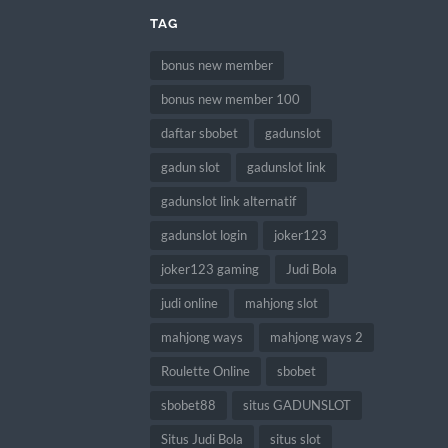
TAG
bonus new member
bonus new member 100
daftar sbobet
gadunslot
gadun slot
gadunslot link
gadunslot link alternatif
gadunslot login
joker123
joker123 gaming
Judi Bola
judi online
mahjong slot
mahjong ways
mahjong ways 2
Roulette Online
sbobet
sbobet88
situs GADUNSLOT
Situs Judi Bola
situs slot