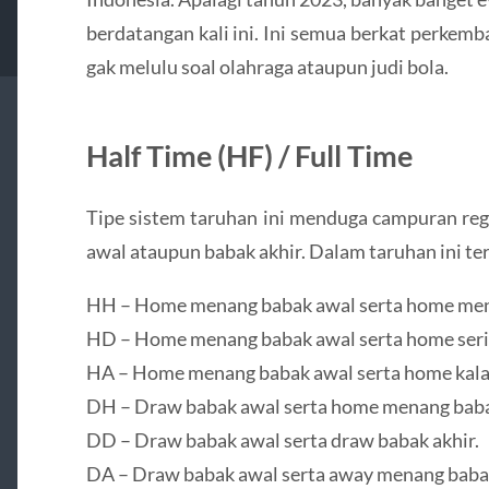
berdatangan kali ini. Ini semua berkat perkem
gak melulu soal olahraga ataupun judi bola.
Half Time (HF) / Full Time
Tipe sistem taruhan ini menduga campuran reg
awal ataupun babak akhir. Dalam taruhan ini terd
HH – Home menang babak awal serta home men
HD – Home menang babak awal serta home seri 
HA – Home menang babak awal serta home kalah
DH – Draw babak awal serta home menang baba
DD – Draw babak awal serta draw babak akhir.
DA – Draw babak awal serta away menang babak