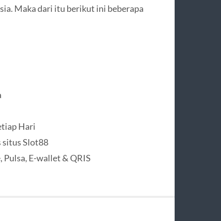
ia. Maka dari itu berikut ini beberapa
a
tiap Hari
situs Slot88
 Pulsa, E-wallet & QRIS