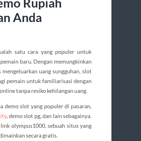
Demo Rupiah
ian Anda
 salah satu cara yang populer untuk
a pemain baru. Dengan memungkinkan
 mengeluarkan uang sungguhan, slot
i pemain untuk familiarisasi dengan
nline tanpa resiko kehilangan uang.
a demo slot yang populer di pasaran,
ity
, demo slot pg, dan lain sebagainya.
link olympus1000, sebuah situs yang
imainkan secara gratis.