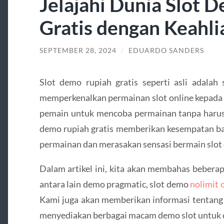
Jelajahi Dunia Slot 
Gratis dengan Keahl
SEPTEMBER 28, 2024
/
EDUARDO SANDERS
Slot demo rupiah gratis seperti asli adalah
memperkenalkan permainan slot online kepad
pemain untuk mencoba permainan tanpa harus
demo rupiah gratis memberikan kesempatan bag
permainan dan merasakan sensasi bermain slot o
Dalam artikel ini, kita akan membahas beberap
antara lain demo pragmatic, slot demo
nolimit c
Kami juga akan memberikan informasi tentang 
menyediakan berbagai macam demo slot untuk d