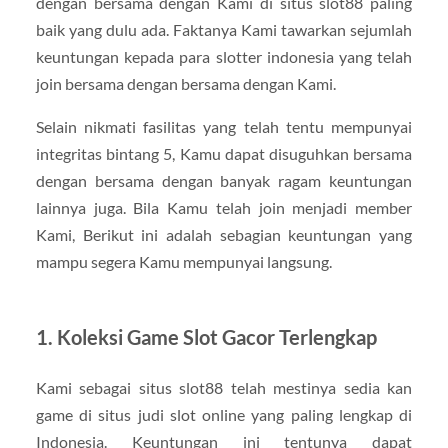
dengan bersama dengan Kami di situs slot88 paling
baik yang dulu ada. Faktanya Kami tawarkan sejumlah
keuntungan kepada para slotter indonesia yang telah
join bersama dengan bersama dengan Kami.
Selain nikmati fasilitas yang telah tentu mempunyai
integritas bintang 5, Kamu dapat disuguhkan bersama
dengan bersama dengan banyak ragam keuntungan
lainnya juga. Bila Kamu telah join menjadi member
Kami, Berikut ini adalah sebagian keuntungan yang
mampu segera Kamu mempunyai langsung.
1. Koleksi Game Slot Gacor Terlengkap
Kami sebagai situs slot88 telah mestinya sedia kan
game di situs judi slot online yang paling lengkap di
Indonesia. Keuntungan ini tentunya dapat