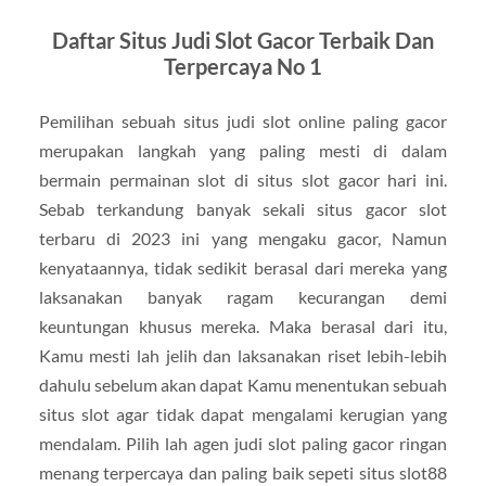
Daftar Situs Judi Slot Gacor Terbaik Dan
Terpercaya No 1
Pemilihan sebuah situs judi slot online paling gacor
merupakan langkah yang paling mesti di dalam
bermain permainan slot di situs slot gacor hari ini.
Sebab terkandung banyak sekali situs gacor slot
terbaru di 2023 ini yang mengaku gacor, Namun
kenyataannya, tidak sedikit berasal dari mereka yang
laksanakan banyak ragam kecurangan demi
keuntungan khusus mereka. Maka berasal dari itu,
Kamu mesti lah jelih dan laksanakan riset lebih-lebih
dahulu sebelum akan dapat Kamu menentukan sebuah
situs slot agar tidak dapat mengalami kerugian yang
mendalam. Pilih lah agen judi slot paling gacor ringan
menang terpercaya dan paling baik sepeti situs slot88