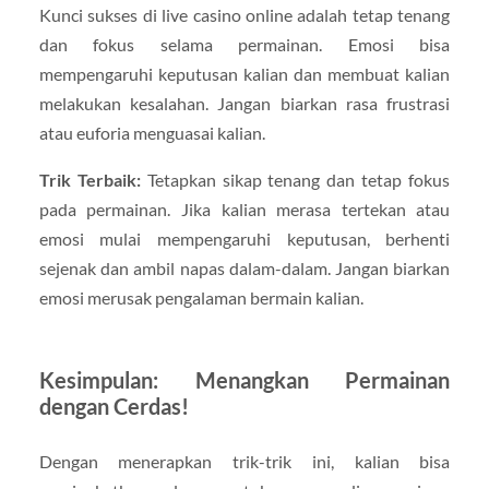
Kunci sukses di live casino online adalah tetap tenang
dan fokus selama permainan. Emosi bisa
mempengaruhi keputusan kalian dan membuat kalian
melakukan kesalahan. Jangan biarkan rasa frustrasi
atau euforia menguasai kalian.
Trik Terbaik:
Tetapkan sikap tenang dan tetap fokus
pada permainan. Jika kalian merasa tertekan atau
emosi mulai mempengaruhi keputusan, berhenti
sejenak dan ambil napas dalam-dalam. Jangan biarkan
emosi merusak pengalaman bermain kalian.
Kesimpulan: Menangkan Permainan
dengan Cerdas!
Dengan menerapkan trik-trik ini, kalian bisa