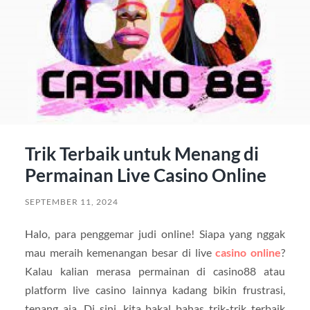
Trik Terbaik untuk Menang di
Permainan Live Casino Online
SEPTEMBER 11, 2024
Halo, para penggemar judi online! Siapa yang nggak
mau meraih kemenangan besar di live
casino online
?
Kalau kalian merasa permainan di casino88 atau
platform live casino lainnya kadang bikin frustrasi,
tenang aja. Di sini, kita bakal bahas trik-trik terbaik