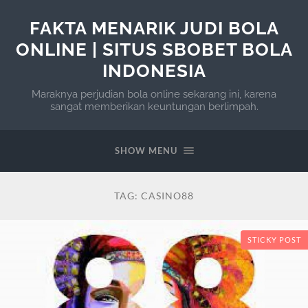
FAKTA MENARIK JUDI BOLA
ONLINE | SITUS SBOBET BOLA
INDONESIA
Maraknya perjudian bola online sekarang ini, karena
sangat memberikan keuntungan berlimpah.
SHOW MENU
TAG:
CASINO88
STICKY POST