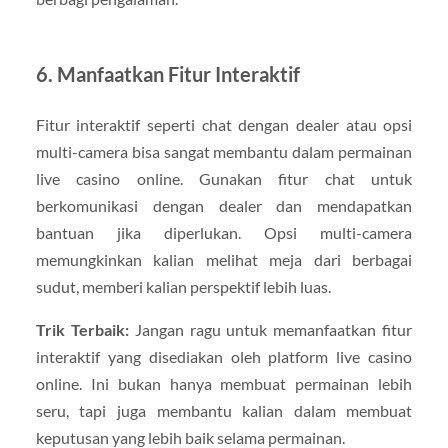
6.
Manfaatkan Fitur Interaktif
Fitur interaktif seperti chat dengan dealer atau opsi
multi-camera bisa sangat membantu dalam permainan
live casino online. Gunakan fitur chat untuk
berkomunikasi dengan dealer dan mendapatkan
bantuan jika diperlukan. Opsi multi-camera
memungkinkan kalian melihat meja dari berbagai
sudut, memberi kalian perspektif lebih luas.
Trik Terbaik:
Jangan ragu untuk memanfaatkan fitur
interaktif yang disediakan oleh platform live casino
online. Ini bukan hanya membuat permainan lebih
seru, tapi juga membantu kalian dalam membuat
keputusan yang lebih baik selama permainan.