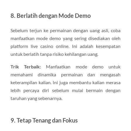
8.
Berlatih dengan Mode Demo
Sebelum terjun ke permainan dengan uang asli, coba
manfaatkan mode demo yang sering disediakan oleh
platform live casino online. Ini adalah kesempatan
untuk berlatih tanpa risiko kehilangan uang.
Trik Terbaik:
Manfaatkan mode demo untuk
memahami dinamika permainan dan mengasah
keterampilan kalian. Ini juga membantu kalian merasa
lebih percaya diri sebelum mulai bermain dengan
taruhan yang sebenarnya.
9.
Tetap Tenang dan Fokus