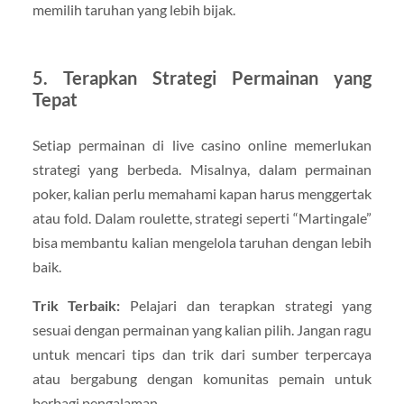
memilih taruhan yang lebih bijak.
5.
Terapkan Strategi Permainan yang
Tepat
Setiap permainan di live casino online memerlukan
strategi yang berbeda. Misalnya, dalam permainan
poker, kalian perlu memahami kapan harus menggertak
atau fold. Dalam roulette, strategi seperti “Martingale”
bisa membantu kalian mengelola taruhan dengan lebih
baik.
Trik Terbaik:
Pelajari dan terapkan strategi yang
sesuai dengan permainan yang kalian pilih. Jangan ragu
untuk mencari tips dan trik dari sumber terpercaya
atau bergabung dengan komunitas pemain untuk
berbagi pengalaman.