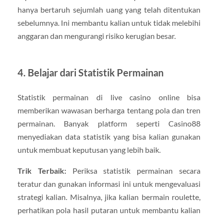
hanya bertaruh sejumlah uang yang telah ditentukan
sebelumnya. Ini membantu kalian untuk tidak melebihi
anggaran dan mengurangi risiko kerugian besar.
4.
Belajar dari Statistik Permainan
Statistik permainan di live casino online bisa
memberikan wawasan berharga tentang pola dan tren
permainan. Banyak platform seperti Casino88
menyediakan data statistik yang bisa kalian gunakan
untuk membuat keputusan yang lebih baik.
Trik Terbaik:
Periksa statistik permainan secara
teratur dan gunakan informasi ini untuk mengevaluasi
strategi kalian. Misalnya, jika kalian bermain roulette,
perhatikan pola hasil putaran untuk membantu kalian