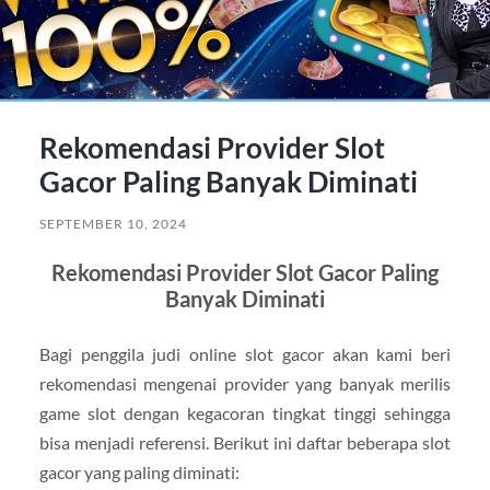
Rekomendasi Provider Slot
Gacor Paling Banyak Diminati
SEPTEMBER 10, 2024
Rekomendasi Provider Slot Gacor Paling
Banyak Diminati
Bagi penggila judi online slot gacor akan kami beri
rekomendasi mengenai provider yang banyak merilis
game slot dengan kegacoran tingkat tinggi sehingga
bisa menjadi referensi. Berikut ini daftar beberapa slot
gacor yang paling diminati: