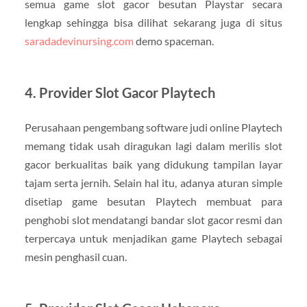
semua game slot gacor besutan Playstar secara
lengkap sehingga bisa dilihat sekarang juga di situs
saradadevinursing.com
demo spaceman.
4. Provider Slot Gacor Playtech
Perusahaan pengembang software judi online Playtech
memang tidak usah diragukan lagi dalam merilis slot
gacor berkualitas baik yang didukung tampilan layar
tajam serta jernih. Selain hal itu, adanya aturan simple
disetiap game besutan Playtech membuat para
penghobi slot mendatangi bandar slot gacor resmi dan
terpercaya untuk menjadikan game Playtech sebagai
mesin penghasil cuan.