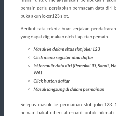
pemain perlu persiapkan bermacam data diri bu
buka akun joker123 slot.
Berikut tata teknik buat kerjakan pendaftara
yang dapat digunakan oleh tiap-tiap pemain.
Masuk ke dalam situs slot joker123
Click menu register atau daftar
Isi formulir data diri (Pemakai ID, Sandi
WA)
Click button daftar
Masuk langsung di dalam permainan
Selepas masuk ke permainan slot joker123.
pemain bakal diberi alternatif untuk nikmati