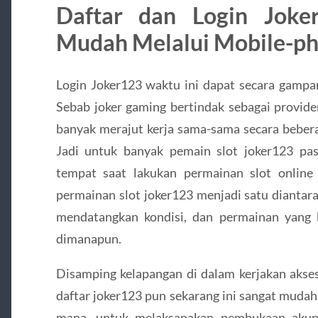
Daftar dan Login Joke
Mudah Melalui Mobile-p
Login Joker123 waktu ini dapat secara gampa
Sebab joker gaming bertindak sebagai provide
banyak merajut kerja sama-sama secara beberap
Jadi untuk banyak pemain slot joker123 p
tempat saat lakukan permainan slot online 
permainan slot joker123 menjadi satu diantara
mendatangkan kondisi, dan permainan yang b
dimanapun.
Disamping kelapangan di dalam kerjakan akses
daftar joker123 pun sekarang ini sangat mudah
mana, untuk melaksanakan pembukaan akun 