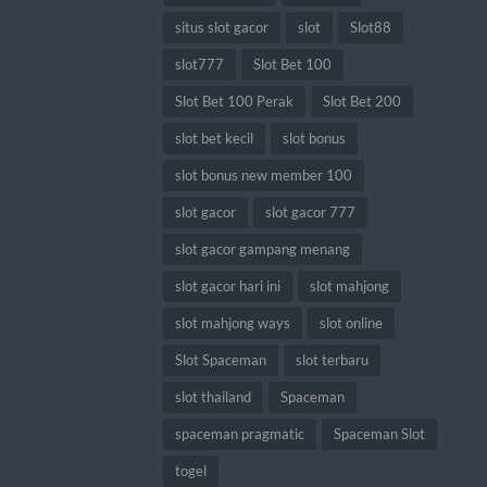
situs slot gacor
slot
Slot88
slot777
Slot Bet 100
Slot Bet 100 Perak
Slot Bet 200
slot bet kecil
slot bonus
slot bonus new member 100
slot gacor
slot gacor 777
slot gacor gampang menang
slot gacor hari ini
slot mahjong
slot mahjong ways
slot online
Slot Spaceman
slot terbaru
slot thailand
Spaceman
spaceman pragmatic
Spaceman Slot
togel