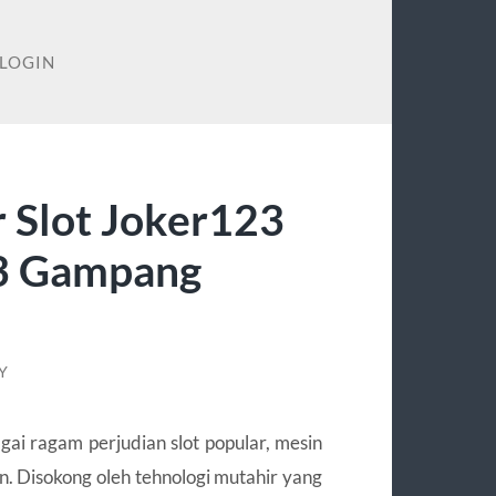
 LOGIN
r Slot Joker123
3 Gampang
Y
ai ragam perjudian slot popular, mesin
ian. Disokong oleh tehnologi mutahir yang