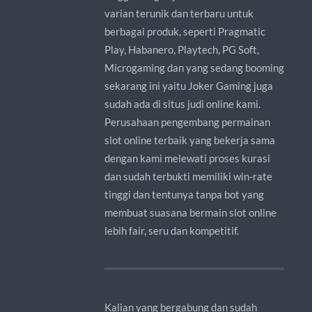
varian terunik dan terbaru untuk
berbagai produk, seperti Pragmatic
Play, Habanero, Playtech, PG Soft,
Microgaming dan yang sedang booming
sekarang ini yaitu Joker Gaming juga
sudah ada di situs judi online kami.
Perusahaan pengembang permainan
slot online terbaik yang bekerja sama
dengan kami melewati proses kurasi
dan sudah terbukti memiliki win-rate
tinggi dan tentunya tanpa bot yang
membuat suasana bermain slot online
lebih fair, seru dan kompetitif.
Kalian yang bergabung dan sudah