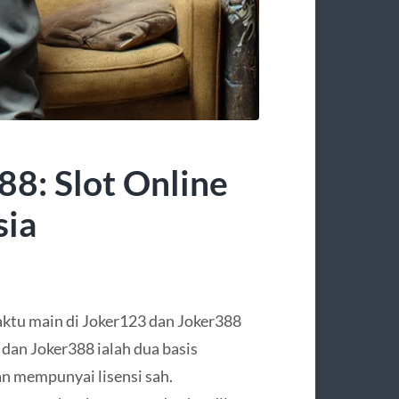
8: Slot Online
sia
waktu main di Joker123 dan Joker388
3 dan Joker388 ialah dua basis
an mempunyai lisensi sah.