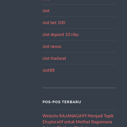
slot
slot bet 100
slot deposit 10 ribu
slot nexus
slot thailand
slot88
POS-POS TERBARU
Website RAJANAGA99 Menjadi Topik
Eksploratif untuk Melihat Bagaimana