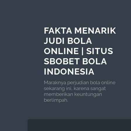
FAKTA MENARIK
JUDI BOLA
ONLINE | SITUS
SBOBET BOLA
INDONESIA
Maraknya perjudian bola online
sekarang ini, karena sangat
memberikan keuntungan
berlimpah.