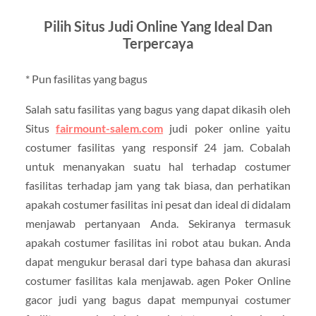
Pilih Situs Judi Online Yang Ideal Dan
Terpercaya
* Pun fasilitas yang bagus
Salah satu fasilitas yang bagus yang dapat dikasih oleh
Situs
fairmount-salem.com
judi poker online yaitu
costumer fasilitas yang responsif 24 jam. Cobalah
untuk menanyakan suatu hal terhadap costumer
fasilitas terhadap jam yang tak biasa, dan perhatikan
apakah costumer fasilitas ini pesat dan ideal di didalam
menjawab pertanyaan Anda. Sekiranya termasuk
apakah costumer fasilitas ini robot atau bukan. Anda
dapat mengukur berasal dari type bahasa dan akurasi
costumer fasilitas kala menjawab. agen Poker Online
gacor judi yang bagus dapat mempunyai costumer