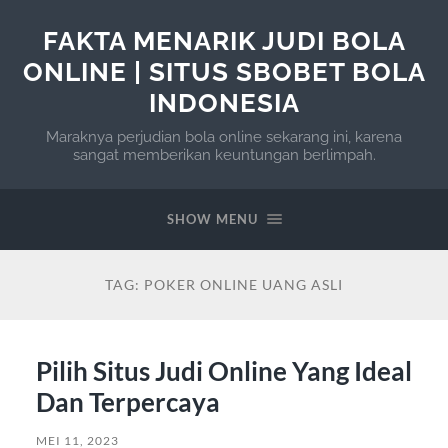
FAKTA MENARIK JUDI BOLA
ONLINE | SITUS SBOBET BOLA
INDONESIA
Maraknya perjudian bola online sekarang ini, karena
sangat memberikan keuntungan berlimpah.
SHOW MENU
TAG:
POKER ONLINE UANG ASLI
Pilih Situs Judi Online Yang Ideal
Dan Terpercaya
MEI 11, 2023