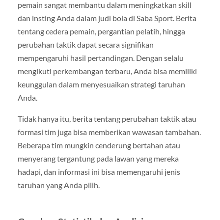
pemain sangat membantu dalam meningkatkan skill
dan insting Anda dalam judi bola di Saba Sport. Berita
tentang cedera pemain, pergantian pelatih, hingga
perubahan taktik dapat secara signifikan
mempengaruhi hasil pertandingan. Dengan selalu
mengikuti perkembangan terbaru, Anda bisa memiliki
keunggulan dalam menyesuaikan strategi taruhan
Anda.
Tidak hanya itu, berita tentang perubahan taktik atau
formasi tim juga bisa memberikan wawasan tambahan.
Beberapa tim mungkin cenderung bertahan atau
menyerang tergantung pada lawan yang mereka
hadapi, dan informasi ini bisa memengaruhi jenis
taruhan yang Anda pilih.