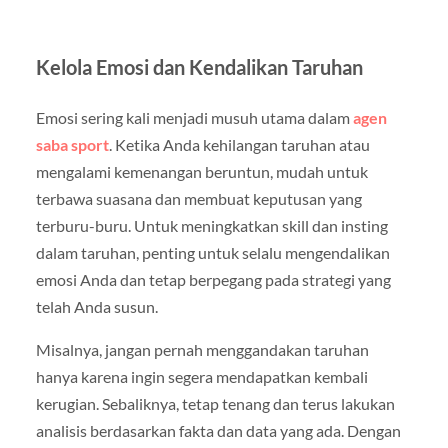
Kelola Emosi dan Kendalikan Taruhan
Emosi sering kali menjadi musuh utama dalam
agen
saba sport
. Ketika Anda kehilangan taruhan atau
mengalami kemenangan beruntun, mudah untuk
terbawa suasana dan membuat keputusan yang
terburu-buru. Untuk meningkatkan skill dan insting
dalam taruhan, penting untuk selalu mengendalikan
emosi Anda dan tetap berpegang pada strategi yang
telah Anda susun.
Misalnya, jangan pernah menggandakan taruhan
hanya karena ingin segera mendapatkan kembali
kerugian. Sebaliknya, tetap tenang dan terus lakukan
analisis berdasarkan fakta dan data yang ada. Dengan