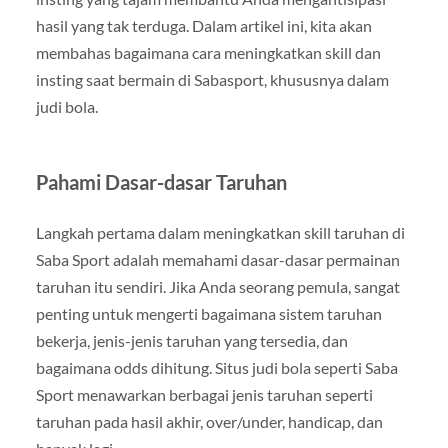
hasil yang tak terduga. Dalam artikel ini, kita akan
membahas bagaimana cara meningkatkan skill dan
insting saat bermain di Sabasport, khususnya dalam
judi bola.
Pahami Dasar-dasar Taruhan
Langkah pertama dalam meningkatkan skill taruhan di
Saba Sport adalah memahami dasar-dasar permainan
taruhan itu sendiri. Jika Anda seorang pemula, sangat
penting untuk mengerti bagaimana sistem taruhan
bekerja, jenis-jenis taruhan yang tersedia, dan
bagaimana odds dihitung. Situs judi bola seperti Saba
Sport menawarkan berbagai jenis taruhan seperti
taruhan pada hasil akhir, over/under, handicap, dan