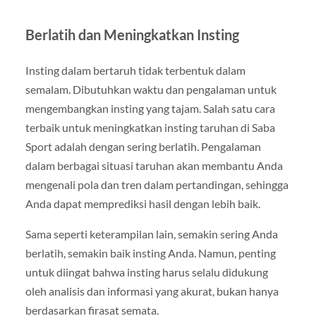
Berlatih dan Meningkatkan Insting
Insting dalam bertaruh tidak terbentuk dalam
semalam. Dibutuhkan waktu dan pengalaman untuk
mengembangkan insting yang tajam. Salah satu cara
terbaik untuk meningkatkan insting taruhan di Saba
Sport adalah dengan sering berlatih. Pengalaman
dalam berbagai situasi taruhan akan membantu Anda
mengenali pola dan tren dalam pertandingan, sehingga
Anda dapat memprediksi hasil dengan lebih baik.
Sama seperti keterampilan lain, semakin sering Anda
berlatih, semakin baik insting Anda. Namun, penting
untuk diingat bahwa insting harus selalu didukung
oleh analisis dan informasi yang akurat, bukan hanya
berdasarkan firasat semata.