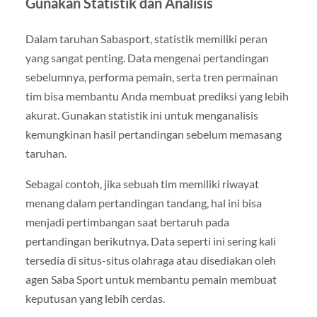
Gunakan Statistik dan Analisis
Dalam taruhan Sabasport, statistik memiliki peran
yang sangat penting. Data mengenai pertandingan
sebelumnya, performa pemain, serta tren permainan
tim bisa membantu Anda membuat prediksi yang lebih
akurat. Gunakan statistik ini untuk menganalisis
kemungkinan hasil pertandingan sebelum memasang
taruhan.
Sebagai contoh, jika sebuah tim memiliki riwayat
menang dalam pertandingan tandang, hal ini bisa
menjadi pertimbangan saat bertaruh pada
pertandingan berikutnya. Data seperti ini sering kali
tersedia di situs-situs olahraga atau disediakan oleh
agen Saba Sport untuk membantu pemain membuat
keputusan yang lebih cerdas.