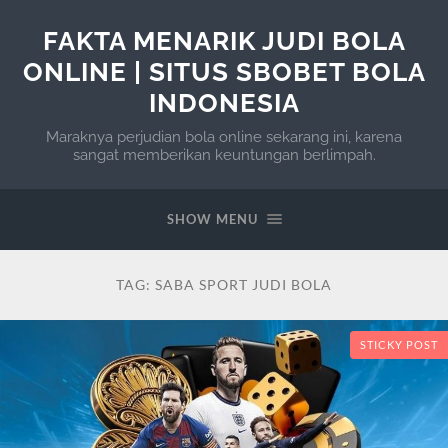
FAKTA MENARIK JUDI BOLA
ONLINE | SITUS SBOBET BOLA
INDONESIA
Maraknya perjudian bola online sekarang ini, karena
sangat memberikan keuntungan berlimpah.
SHOW MENU
TAG:
SABA SPORT JUDI BOLA
STICKY POST