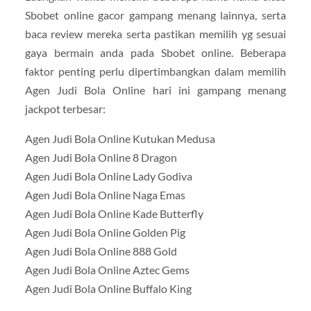
Sbobet online gacor gampang menang lainnya, serta
baca review mereka serta pastikan memilih yg sesuai
gaya bermain anda pada Sbobet online. Beberapa
faktor penting perlu dipertimbangkan dalam memilih
Agen Judi Bola Online hari ini gampang menang
jackpot terbesar:
Agen Judi Bola Online Kutukan Medusa
Agen Judi Bola Online 8 Dragon
Agen Judi Bola Online Lady Godiva
Agen Judi Bola Online Naga Emas
Agen Judi Bola Online Kade Butterfly
Agen Judi Bola Online Golden Pig
Agen Judi Bola Online 888 Gold
Agen Judi Bola Online Aztec Gems
Agen Judi Bola Online Buffalo King