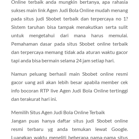
Online terbaik anda mungkin bertanya, apa rahasia
sukses main link Agen Judi Bola Online mudah menang
pada situs judi Sbobet terbaik dan terpercaya no 1?
Sistem taruhan bisa tampak menakutkan serta sulit
untuk mengetahui dari mana harus memulai.
Pemahaman dasar pada situs Sbobet online terbaik
dan terpercaya memang tidak ada aturan waktu gacor
tapi anda bisa bermain selama 24 jam setiap hari.
Namun peluang berhasil main Sbobet online resmi
gacor uang asli akan lebih besar apabila member cek
info bocoran RTP live Agen Judi Bola Online tertinggi
dan terakurat hari ini.
Memilih Situs Agen Judi Bola Online Terbaik
Jangan puas hanya daftar situs judi Sbobet online
resmi terbaru yg anda temukan lewat Google.
Luangkan waktu meneliti beberapa nama-nama situs