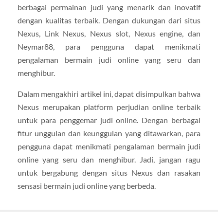
berbagai permainan judi yang menarik dan inovatif
dengan kualitas terbaik. Dengan dukungan dari situs
Nexus, Link Nexus, Nexus slot, Nexus engine, dan
Neymar88, para pengguna dapat menikmati
pengalaman bermain judi online yang seru dan
menghibur.
Dalam mengakhiri artikel ini, dapat disimpulkan bahwa
Nexus merupakan platform perjudian online terbaik
untuk para penggemar judi online. Dengan berbagai
fitur unggulan dan keunggulan yang ditawarkan, para
pengguna dapat menikmati pengalaman bermain judi
online yang seru dan menghibur. Jadi, jangan ragu
untuk bergabung dengan situs Nexus dan rasakan
sensasi bermain judi online yang berbeda.