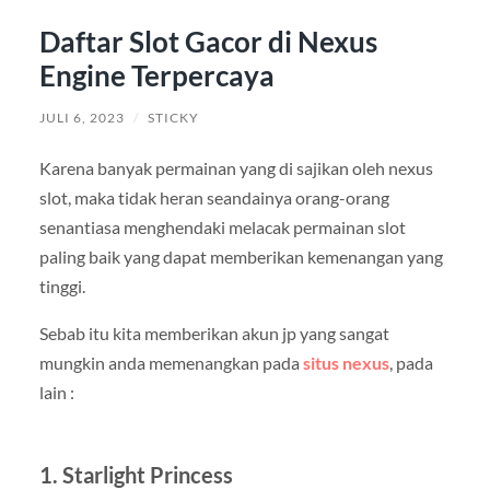
Daftar Slot Gacor di Nexus
Engine Terpercaya
JULI 6, 2023
/
STICKY
Karena banyak permainan yang di sajikan oleh nexus
slot, maka tidak heran seandainya orang-orang
senantiasa menghendaki melacak permainan slot
paling baik yang dapat memberikan kemenangan yang
tinggi.
Sebab itu kita memberikan akun jp yang sangat
mungkin anda memenangkan pada
situs nexus
, pada
lain :
1. Starlight Princess