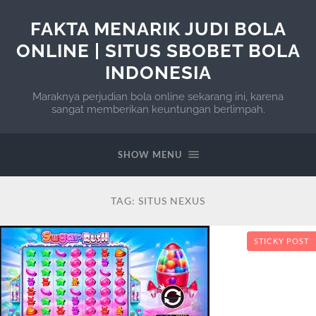
FAKTA MENARIK JUDI BOLA
ONLINE | SITUS SBOBET BOLA
INDONESIA
Maraknya perjudian bola online sekarang ini, karena
sangat memberikan keuntungan berlimpah.
SHOW MENU
TAG:
SITUS NEXUS
STICKY POST