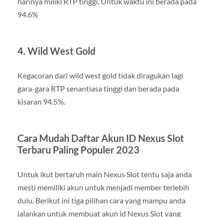
harinya miliki RTP tinggi. Untuk waktu ini berada pada
94.6%
4. Wild West Gold
Kegacoran dari wild west gold tidak diragukan lagi
gara-gara RTP senantiasa tinggi dan berada pada
kisaran 94.5%.
Cara Mudah Daftar Akun ID Nexus Slot
Terbaru Paling Populer 2023
Untuk ikut bertaruh main Nexus Slot tentu saja anda
mesti memiliki akun untuk menjadi member terlebih
dulu. Berikut ini tiga pilihan cara yang mampu anda
jalankan untuk membuat akun id Nexus Slot yang