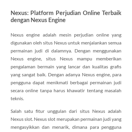
Nexus: Platform Perjudian Online Terbaik
dengan Nexus Engine
Nexus engine adalah mesin perjudian online yang
digunakan oleh situs Nexus untuk menjalankan semua
permainan judi di dalamnya. Dengan menggunakan
Nexus engine, situs Nexus mampu memberikan
pengalaman bermain yang lancar dan kualitas grafis
yang sangat baik. Dengan adanya Nexus engine, para
pengguna dapat menikmati berbagai permainan judi
secara online tanpa harus khawatir tentang masalah
teknis.
Salah satu fitur unggulan dari situs Nexus adalah
Nexus slot. Nexus slot merupakan permainan judi yang
mengasyikkan dan menarik, dimana para pengguna