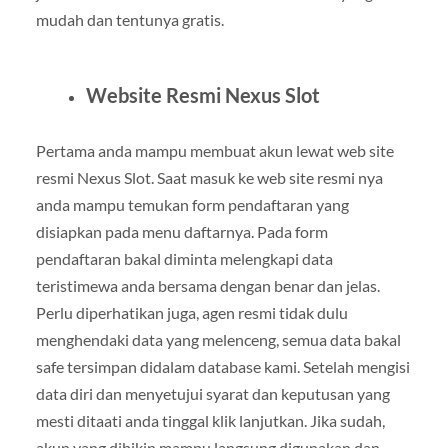
mudah dan tentunya gratis.
Website Resmi Nexus Slot
Pertama anda mampu membuat akun lewat web site
resmi Nexus Slot. Saat masuk ke web site resmi nya
anda mampu temukan form pendaftaran yang
disiapkan pada menu daftarnya. Pada form
pendaftaran bakal diminta melengkapi data
teristimewa anda bersama dengan benar dan jelas.
Perlu diperhatikan juga, agen resmi tidak dulu
menghendaki data yang melenceng, semua data bakal
safe tersimpan didalam database kami. Setelah mengisi
data diri dan menyetujui syarat dan keputusan yang
mesti ditaati anda tinggal klik lanjutkan. Jika sudah,
akun yang dibikin mampu langsung digunakan dan