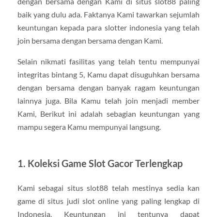
dengan bersama dengan Kami di situs slot88 paling
baik yang dulu ada. Faktanya Kami tawarkan sejumlah
keuntungan kepada para slotter indonesia yang telah
join bersama dengan bersama dengan Kami.
Selain nikmati fasilitas yang telah tentu mempunyai
integritas bintang 5, Kamu dapat disuguhkan bersama
dengan bersama dengan banyak ragam keuntungan
lainnya juga. Bila Kamu telah join menjadi member
Kami, Berikut ini adalah sebagian keuntungan yang
mampu segera Kamu mempunyai langsung.
1. Koleksi Game Slot Gacor Terlengkap
Kami sebagai situs slot88 telah mestinya sedia kan
game di situs judi slot online yang paling lengkap di
Indonesia. Keuntungan ini tentunya dapat