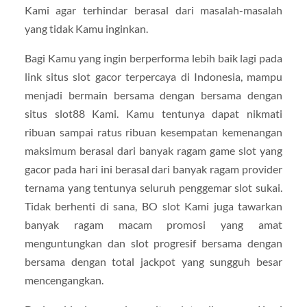
Kami agar terhindar berasal dari masalah-masalah
yang tidak Kamu inginkan.
Bagi Kamu yang ingin berperforma lebih baik lagi pada
link situs slot gacor terpercaya di Indonesia, mampu
menjadi bermain bersama dengan bersama dengan
situs slot88 Kami. Kamu tentunya dapat nikmati
ribuan sampai ratus ribuan kesempatan kemenangan
maksimum berasal dari banyak ragam game slot yang
gacor pada hari ini berasal dari banyak ragam provider
ternama yang tentunya seluruh penggemar slot sukai.
Tidak berhenti di sana, BO slot Kami juga tawarkan
banyak ragam macam promosi yang amat
menguntungkan dan slot progresif bersama dengan
bersama dengan total jackpot yang sungguh besar
mencengangkan.