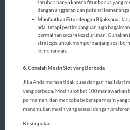
taruhan hanya karena fitur bonus yang me
dengan anggaran dan potensi kemenanga
Manfaatkan Fitur dengan Bijaksana:
Jang
ada, tetapi pertimbangkan juga bagaiman
permainan secara keseluruhan. Gunakan fi
strategis untuk memperpanjang sesi ber
kemenangan.
6. Cobalah Mesin Slot yang Berbeda
Jika Anda merasa tidak puas dengan hasil dari m
yang berbeda. Mesin slot bet 100 menawarkan 
permainan, dan mencoba beberapa mesin yang
menemukan mesin yang sesuai dengan preferensi
Kesimpulan