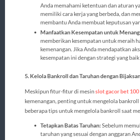
Anda memahami ketentuan dan aturan yang
memiliki cara kerja yang berbeda, dan 
membantu Anda membuat keputusan yang 
Manfaatkan Kesempatan untuk Menang 
memberikan kesempatan untuk meraih h
kemenangan. Jika Anda mendapatkan aks
kesempatan ini dengan strategi yang ba
5. Kelola Bankroll dan Taruhan dengan Bijaksa
Meskipun fitur-fitur di mesin
slot gacor bet 100
kemenangan, penting untuk mengelola bankroll 
beberapa tips untuk mengelola bankroll saat mem
Tetapkan Batas Taruhan:
Sebelum memula
taruhan yang sesuai dengan anggaran An