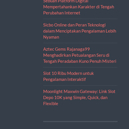
Sebuah Platform Digital
Mempertahankan Karakter di Tengah
Perubahan Internet
Sicbo Online dan Peran Teknologi
dalam Menciptakan Pengalaman Lebih
Nyaman
Aztec Gems Rajanaga99
Menghadirkan Petualangan Seru di
Tengah Peradaban Kuno Penuh Misteri
Slot 10 Ribu Modern untuk
Pengalaman Interaktif
Moonlight Maxwin Gateway: Link Slot
Depo 10K yang Simple, Quick, dan
Flexible