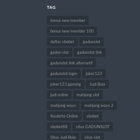
TAG
bonus new member
bonus new member 100
daftar sbobet
gadunslot
gadun slot
gadunslot link
gadunslot link alternatif
gadunslot login
joker123
joker123 gaming
Judi Bola
judi online
mahjong slot
mahjong ways
mahjong ways 2
Roulette Online
sbobet
sbobet88
situs GADUNSLOT
Situs Judi Bola
situs slot