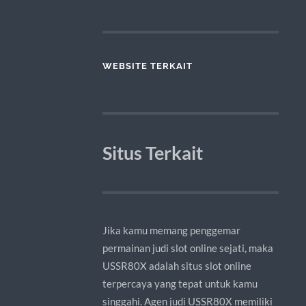
WEBSITE TERKAIT
Situs Terkait
Jika kamu memang penggemar
permainan judi slot online sejati, maka
USSR80X adalah situs slot online
terpercaya yang tepat untuk kamu
singgahi. Agen judi USSR80X memiliki