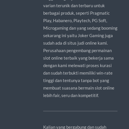
varian terunik dan terbaru untuk
berbagai produk, seperti Pragmatic
Play, Habanero, Playtech, PG Soft,
Microgaming dan yang sedang booming
sekarang ini yaitu Joker Gaming juga
sudah ada di situs judi online kami.
Perusahaan pengembang permainan
slot online terbaik yang bekerja sama
dengan kami melewati proses kurasi
dan sudah terbukti memiliki win-rate
tinggi dan tentunya tanpa bot yang
membuat suasana bermain slot online
lebih fair, seru dan kompetitif.
Kalian yang bergabung dan sudah