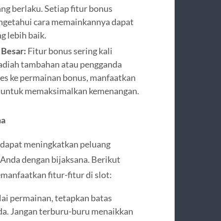
 berlaku. Setiap fitur bonus
mengetahui cara memainkannya dapat
lebih baik.
Besar:
Fitur bonus sering kali
adiah tambahan atau pengganda
es ke permainan bonus, manfaatkan
ik untuk memaksimalkan kemenangan.
na
dapat meningkatkan peluang
Anda dengan bijaksana. Berikut
anfaatkan fitur-fitur di slot:
i permainan, tetapkan batas
da. Jangan terburu-buru menaikkan