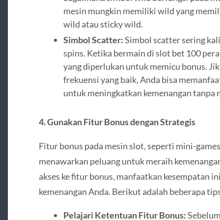
mesin mungkin memiliki wild yang memili
wild atau sticky wild.
Simbol Scatter:
Simbol scatter sering ka
spins. Ketika bermain di slot bet 100 per
yang diperlukan untuk memicu bonus. Ji
frekuensi yang baik, Anda bisa memanfaat
untuk meningkatkan kemenangan tanpa 
4. Gunakan Fitur Bonus dengan Strategis
Fitur bonus pada mesin slot, seperti mini-games 
menawarkan peluang untuk meraih kemenangan
akses ke fitur bonus, manfaatkan kesempatan i
kemenangan Anda. Berikut adalah beberapa tip
Pelajari Ketentuan Fitur Bonus:
Sebelum 