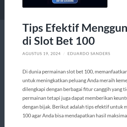
Tips Efektif Menggun
di Slot Bet 100
AGUSTUS 19, 2024
/
EDUARDO SANDERS
Di dunia permainan slot bet 100, memanfaatkan f
untuk meningkatkan peluang Anda meraih keme
dilengkapi dengan berbagai fitur canggih yang
permainan tetapi juga dapat memberikan keunt
dengan bijak. Berikut adalah tips efektif untuk m
100 agar Anda bisa mendapatkan hasil maksimal 