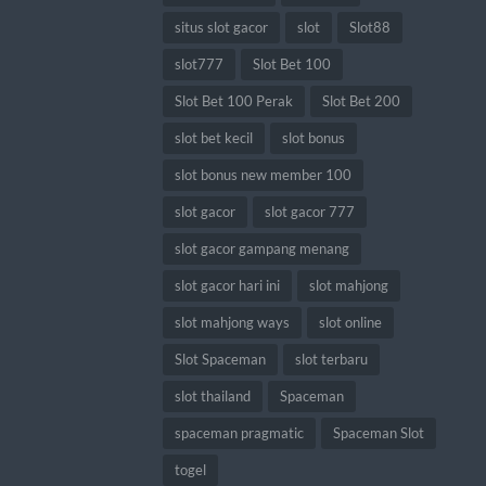
situs slot gacor
slot
Slot88
slot777
Slot Bet 100
Slot Bet 100 Perak
Slot Bet 200
slot bet kecil
slot bonus
slot bonus new member 100
slot gacor
slot gacor 777
slot gacor gampang menang
slot gacor hari ini
slot mahjong
slot mahjong ways
slot online
Slot Spaceman
slot terbaru
slot thailand
Spaceman
spaceman pragmatic
Spaceman Slot
togel