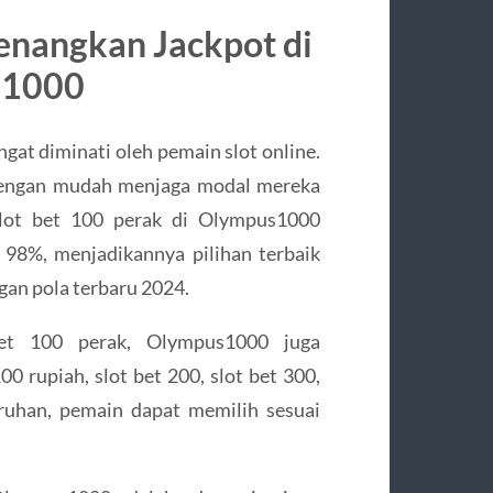
enangkan Jackpot di
s1000
ngat diminati oleh pemain slot online.
dengan mudah menjaga modal mereka
lot bet 100 perak di Olympus1000
98%, menjadikannya pilihan terbaik
an pola terbaru 2024.
et 100 perak, Olympus1000 juga
0 rupiah, slot bet 200, slot bet 300,
ruhan, pemain dapat memilih sesuai