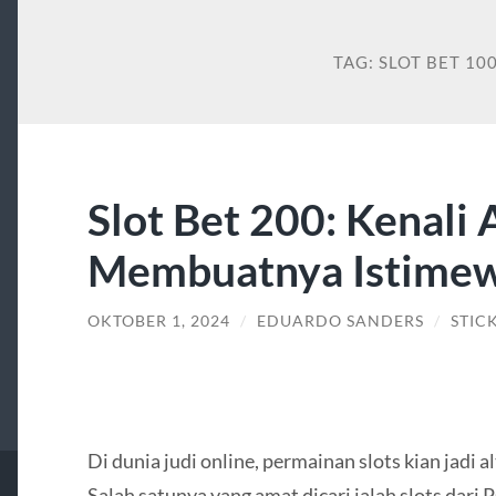
TAG:
SLOT BET 10
Slot Bet 200: Kenali
Membuatnya Istime
OKTOBER 1, 2024
/
EDUARDO SANDERS
/
STIC
Di dunia judi online, permainan slots kian jadi 
Salah satunya yang amat dicari ialah slots dari