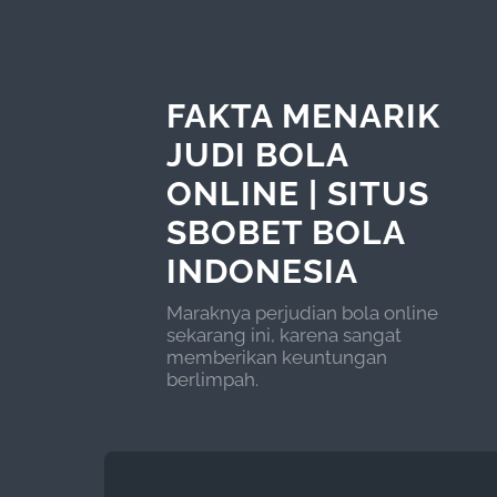
FAKTA MENARIK
JUDI BOLA
ONLINE | SITUS
SBOBET BOLA
INDONESIA
Maraknya perjudian bola online
sekarang ini, karena sangat
memberikan keuntungan
berlimpah.