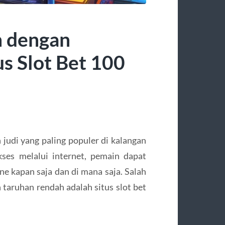
 dengan
us Slot Bet 100
 judi yang paling populer di kalangan
ses melalui internet, pemain dapat
 kapan saja dan di mana saja. Salah
 taruhan rendah adalah situs slot bet