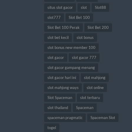
situs slot gacor
slot
Slot88
slot777
Slot Bet 100
Slot Bet 100 Perak
Slot Bet 200
slot bet kecil
slot bonus
slot bonus new member 100
slot gacor
slot gacor 777
slot gacor gampang menang
slot gacor hari ini
slot mahjong
slot mahjong ways
slot online
Slot Spaceman
slot terbaru
slot thailand
Spaceman
spaceman pragmatic
Spaceman Slot
togel