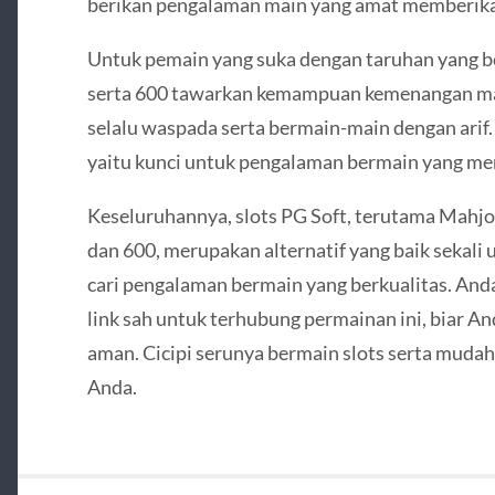
berikan pengalaman main yang amat memberika
Untuk pemain yang suka dengan taruhan yang be
serta 600 tawarkan kemampuan kemenangan maki
selalu waspada serta bermain-main dengan arif
yaitu kunci untuk pengalaman bermain yang me
Keseluruhannya, slots PG Soft, terutama Mahj
dan 600, merupakan alternatif yang baik sekali
cari pengalaman bermain yang berkualitas. An
link sah untuk terhubung permainan ini, biar 
aman. Cicipi serunya bermain slots serta muda
Anda.