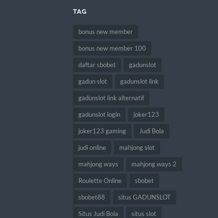
TAG
bonus new member
bonus new member 100
daftar sbobet
gadunslot
gadun slot
gadunslot link
gadunslot link alternatif
gadunslot login
joker123
joker123 gaming
Judi Bola
judi online
mahjong slot
mahjong ways
mahjong ways 2
Roulette Online
sbobet
sbobet88
situs GADUNSLOT
Situs Judi Bola
situs slot