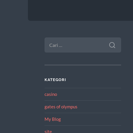
CARI
UNTUK:
KATEGORI
casino
gates of olympus
My Blog
site