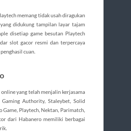
laytech memang tidak usah diragukan
k yang didukung tampilan layar tajam
imple disetiap game besutan Playtech
ar slot gacor resmi dan terpercaya
penghasil cuan.
ro
 online yang telah menjalin kerjasama
 Gaming Authority, Staleybet, Solid
o Game, Playtech, Nektan, Parimatch,
cor dari Habanero memiliki berbagai
ik.