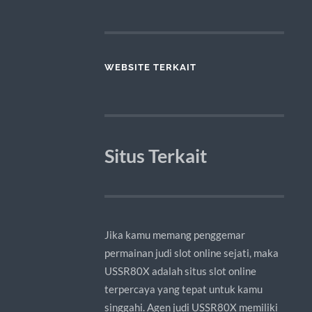
WEBSITE TERKAIT
Situs Terkait
Jika kamu memang penggemar
permainan judi slot online sejati, maka
USSR80X adalah situs slot online
terpercaya yang tepat untuk kamu
singgahi. Agen judi USSR80X memiliki