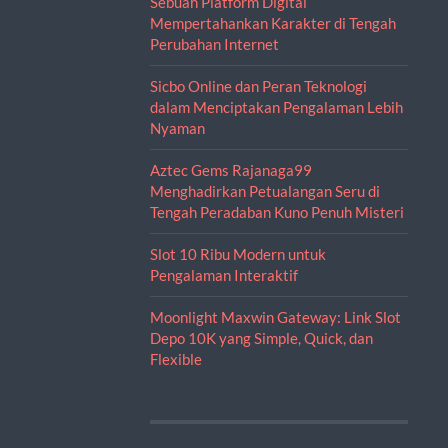
Sebuah Platform Digital
Mempertahankan Karakter di Tengah
Perubahan Internet
Sicbo Online dan Peran Teknologi
dalam Menciptakan Pengalaman Lebih
Nyaman
Aztec Gems Rajanaga99
Menghadirkan Petualangan Seru di
Tengah Peradaban Kuno Penuh Misteri
Slot 10 Ribu Modern untuk
Pengalaman Interaktif
Moonlight Maxwin Gateway: Link Slot
Depo 10K yang Simple, Quick, dan
Flexible