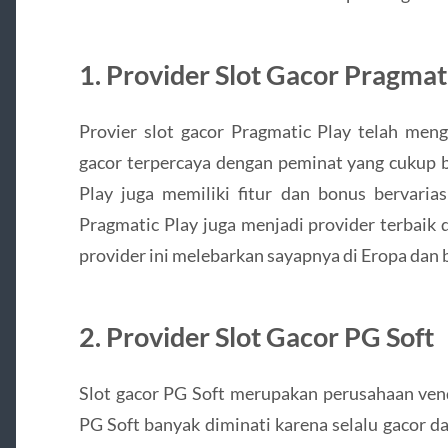
1. Provider Slot Gacor Pragmat
Provier slot gacor Pragmatic Play telah men
gacor terpercaya dengan peminat yang cukup b
Play juga memiliki fitur dan bonus bervarias
Pragmatic Play juga menjadi provider terbaik 
provider ini melebarkan sayapnya di Eropa dan 
2. Provider Slot Gacor PG Soft
Slot gacor PG Soft merupakan perusahaan vend
PG Soft banyak diminati karena selalu gacor d