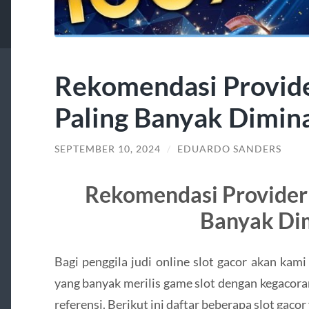
Rekomendasi Provide
Paling Banyak Dimina
SEPTEMBER 10, 2024
/
EDUARDO SANDERS
Rekomendasi Provider 
Banyak Di
Bagi penggila judi online slot gacor akan kam
yang banyak merilis game slot dengan kegacoran
referensi. Berikut ini daftar beberapa slot gacor