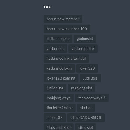
TAG
bonus new member
bonus new member 100
daftar sbobet
gadunslot
gadun slot
gadunslot link
gadunslot link alternatif
gadunslot login
joker123
joker123 gaming
Judi Bola
judi online
mahjong slot
mahjong ways
mahjong ways 2
Roulette Online
sbobet
sbobet88
situs GADUNSLOT
Situs Judi Bola
situs slot