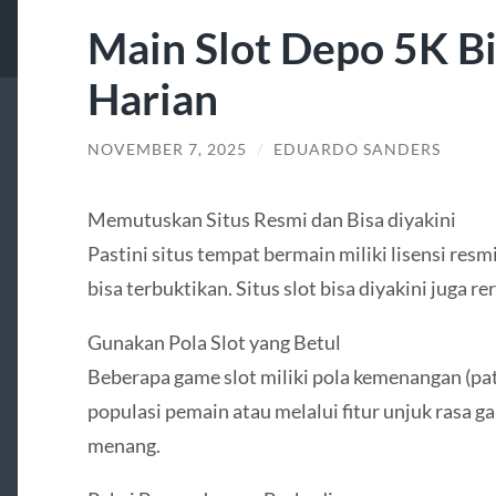
Main Slot Depo 5K Bi
Harian
NOVEMBER 7, 2025
/
EDUARDO SANDERS
Memutuskan Situs Resmi dan Bisa diyakini
Pastini situs tempat bermain miliki lisensi res
bisa terbuktikan. Situs slot bisa diyakini juga re
Gunakan Pola Slot yang Betul
Beberapa game slot miliki pola kemenangan (patte
populasi pemain atau melalui fitur unjuk rasa
menang.