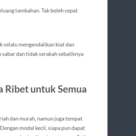
eluang tambahan. Tak boleh cepat
 selalu mengendalikan kiat dan
sabar dan tidak serakah sebaliknya
a Ribet untuk Semua
iah dan murah, namun juga tempat
Dengan modal kecil, siapa pun dapat