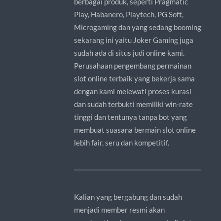
berbagai produk, seperti Pragmatic
Play, Habanero, Playtech, PG Soft,
Microgaming dan yang sedang booming
sekarang ini yaitu Joker Gaming juga
sudah ada di situs judi online kami.
Perusahaan pengembang permainan
slot online terbaik yang bekerja sama
dengan kami melewati proses kurasi
dan sudah terbukti memiliki win-rate
tinggi dan tentunya tanpa bot yang
membuat suasana bermain slot online
lebih fair, seru dan kompetitif.
Kalian yang bergabung dan sudah
menjadi member resmi akan