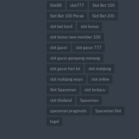
Slot88
slot777
Slot Bet 100
Slot Bet 100 Perak
Slot Bet 200
slot bet kecil
slot bonus
slot bonus new member 100
slot gacor
slot gacor 777
slot gacor gampang menang
slot gacor hari ini
slot mahjong
slot mahjong ways
slot online
Slot Spaceman
slot terbaru
slot thailand
Spaceman
spaceman pragmatic
Spaceman Slot
togel