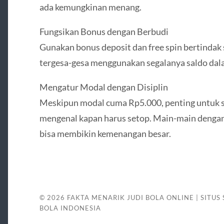
ada kemungkinan menang.
Fungsikan Bonus dengan Berbudi
Gunakan bonus deposit dan free spin bertindak
tergesa-gesa menggunakan segalanya saldo dal
Mengatur Modal dengan Disiplin
Meskipun modal cuma Rp5.000, penting untuk s
mengenal kapan harus setop. Main-main dengan 
bisa membikin kemenangan besar.
© 2026
FAKTA MENARIK JUDI BOLA ONLINE | SITUS
BOLA INDONESIA