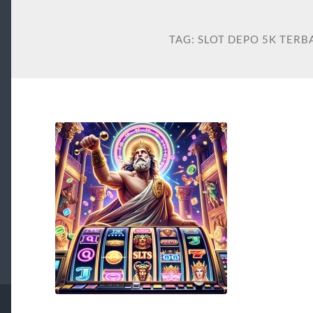
TAG:
SLOT DEPO 5K TER