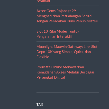
Nyaman
Aztec Gems Rajanaga99
Menghadirkan Petualangan Seru di
Tengah Peradaban Kuno Penuh Misteri
Slot 10 Ribu Modern untuk
Pengalaman Interaktif
Moonlight Maxwin Gateway: Link Slot
Depo 10K yang Simple, Quick, dan
Flexible
Roulette Online Menawarkan
Kemudahan Akses Melalui Berbagai
Perangkat Digital
TAG