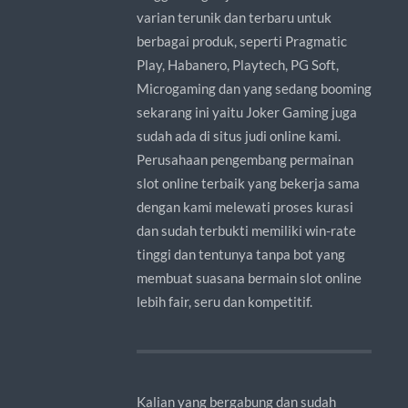
varian terunik dan terbaru untuk
berbagai produk, seperti Pragmatic
Play, Habanero, Playtech, PG Soft,
Microgaming dan yang sedang booming
sekarang ini yaitu Joker Gaming juga
sudah ada di situs judi online kami.
Perusahaan pengembang permainan
slot online terbaik yang bekerja sama
dengan kami melewati proses kurasi
dan sudah terbukti memiliki win-rate
tinggi dan tentunya tanpa bot yang
membuat suasana bermain slot online
lebih fair, seru dan kompetitif.
Kalian yang bergabung dan sudah