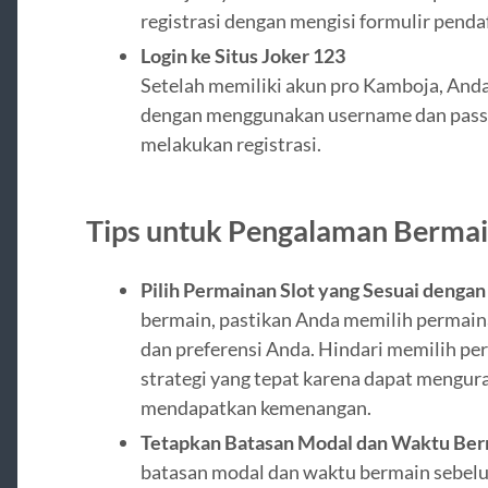
registrasi dengan mengisi formulir pendaf
Login ke Situs Joker 123
Setelah memiliki akun pro Kamboja, Anda 
dengan menggunakan username dan passw
melakukan registrasi.
Tips untuk Pengalaman Bermain
Pilih Permainan Slot yang Sesuai denga
bermain, pastikan Anda memilih permaina
dan preferensi Anda. Hindari memilih p
strategi yang tepat karena dapat mengur
mendapatkan kemenangan.
Tetapkan Batasan Modal dan Waktu Ber
batasan modal dan waktu bermain sebelum