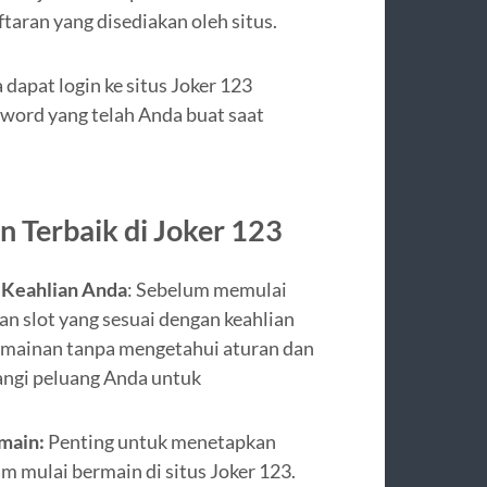
taran yang disediakan oleh situs.
dapat login ke situs Joker 123
ord yang telah Anda buat saat
 Terbaik di Joker 123
n Keahlian Anda
: Sebelum memulai
n slot yang sesuai dengan keahlian
ermainan tanpa mengetahui aturan dan
angi peluang Anda untuk
main:
Penting untuk menetapkan
 mulai bermain di situs Joker 123.