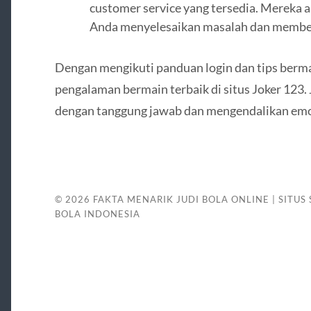
customer service yang tersedia. Mereka
Anda menyelesaikan masalah dan memberi
Dengan mengikuti panduan login dan tips berma
pengalaman bermain terbaik di situs Joker 123.
dengan tanggung jawab dan mengendalikan emos
© 2026
FAKTA MENARIK JUDI BOLA ONLINE | SITUS
BOLA INDONESIA