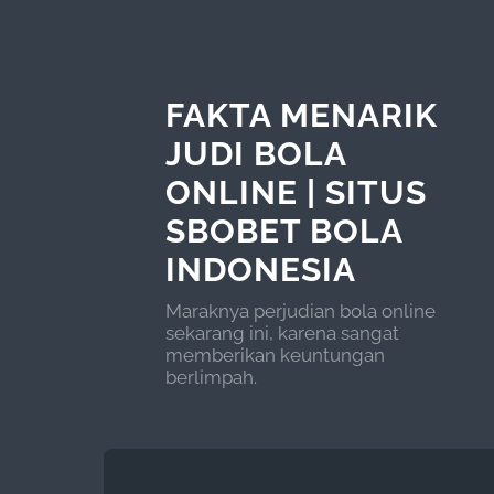
FAKTA MENARIK
JUDI BOLA
ONLINE | SITUS
SBOBET BOLA
INDONESIA
Maraknya perjudian bola online
sekarang ini, karena sangat
memberikan keuntungan
berlimpah.