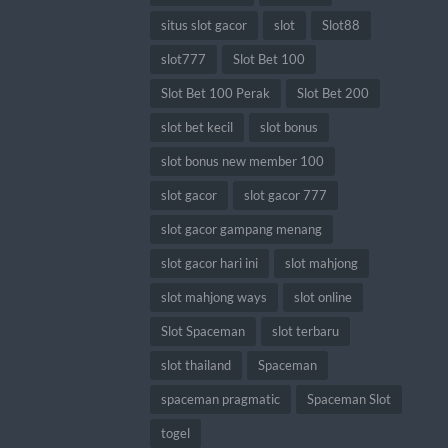
situs slot gacor
slot
Slot88
slot777
Slot Bet 100
Slot Bet 100 Perak
Slot Bet 200
slot bet kecil
slot bonus
slot bonus new member 100
slot gacor
slot gacor 777
slot gacor gampang menang
slot gacor hari ini
slot mahjong
slot mahjong ways
slot online
Slot Spaceman
slot terbaru
slot thailand
Spaceman
spaceman pragmatic
Spaceman Slot
togel