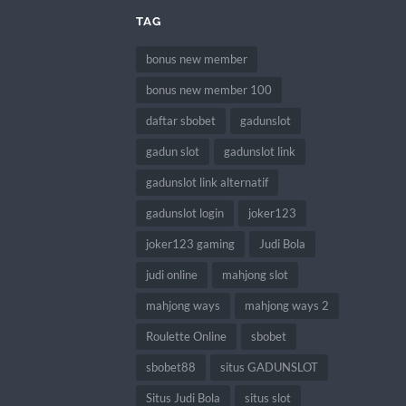
TAG
bonus new member
bonus new member 100
daftar sbobet
gadunslot
gadun slot
gadunslot link
gadunslot link alternatif
gadunslot login
joker123
joker123 gaming
Judi Bola
judi online
mahjong slot
mahjong ways
mahjong ways 2
Roulette Online
sbobet
sbobet88
situs GADUNSLOT
Situs Judi Bola
situs slot