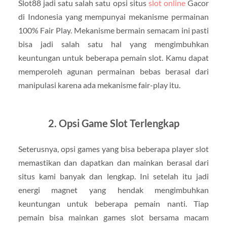
Slot88 jadi satu salah satu opsi situs
slot online
Gacor
di Indonesia yang mempunyai mekanisme permainan
100% Fair Play. Mekanisme bermain semacam ini pasti
bisa jadi salah satu hal yang mengimbuhkan
keuntungan untuk beberapa pemain slot. Kamu dapat
memperoleh agunan permainan bebas berasal dari
manipulasi karena ada mekanisme fair-play itu.
2. Opsi Game Slot Terlengkap
Seterusnya, opsi games yang bisa beberapa player slot
memastikan dan dapatkan dan mainkan berasal dari
situs kami banyak dan lengkap. Ini setelah itu jadi
energi magnet yang hendak mengimbuhkan
keuntungan untuk beberapa pemain nanti. Tiap
pemain bisa mainkan games slot bersama macam