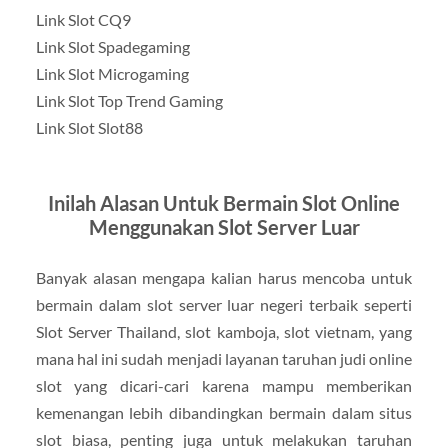
Link Slot CQ9
Link Slot Spadegaming
Link Slot Microgaming
Link Slot Top Trend Gaming
Link Slot Slot88
Inilah Alasan Untuk Bermain Slot Online
Menggunakan Slot Server Luar
Banyak alasan mengapa kalian harus mencoba untuk
bermain dalam slot server luar negeri terbaik seperti
Slot Server Thailand, slot kamboja, slot vietnam, yang
mana hal ini sudah menjadi layanan taruhan judi online
slot yang dicari-cari karena mampu memberikan
kemenangan lebih dibandingkan bermain dalam situs
slot biasa, penting juga untuk melakukan taruhan