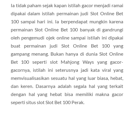
Ia tidak paham sejak kapan istilah gacor menjadi ramai
dipakai dalam istilah permainan judi Slot Online Bet
100 sampai hari ini. Ia berpendapat mungkin karena
permainan Slot Online Bet 100 banyak di gandrungi
oleh pengemudi ojek online sampai istilah ini dipakai
buat permainan judi Slot Online Bet 100 yang
gampang menang. Bukan hanya di dunia Slot Online
Bet 100 seperti slot Mahjong Ways yang gacor-
gacornya, istilah ini seterusnya jadi kata viral yang
memvisualisasikan sesuatu hal yang luar biasa, hebat,
dan keren. Dasarnya adalah segala hal yang terkait
dengan hal yang hebat bisa memiliki makna gacor
seperti situs slot Slot Bet 100 Perak.