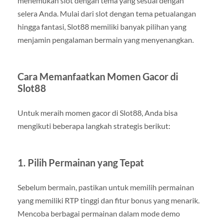
menemukan slot dengan tema yang sesuai dengan
selera Anda. Mulai dari slot dengan tema petualangan
hingga fantasi, Slot88 memiliki banyak pilihan yang
menjamin pengalaman bermain yang menyenangkan.
Cara Memanfaatkan Momen Gacor di
Slot88
Untuk meraih momen gacor di Slot88, Anda bisa
mengikuti beberapa langkah strategis berikut:
1.
Pilih Permainan yang Tepat
Sebelum bermain, pastikan untuk memilih permainan
yang memiliki RTP tinggi dan fitur bonus yang menarik.
Mencoba berbagai permainan dalam mode demo