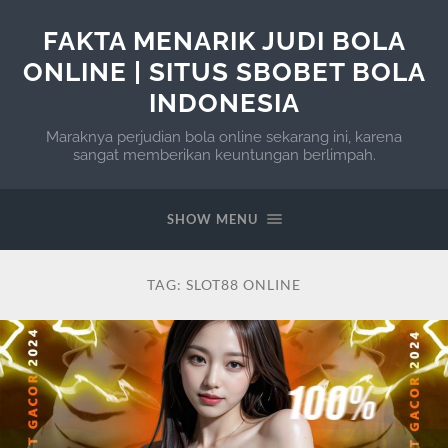
FAKTA MENARIK JUDI BOLA
ONLINE | SITUS SBOBET BOLA
INDONESIA
Maraknya perjudian bola online sekarang ini, karena
sangat memberikan keuntungan berlimpah.
SHOW MENU
TAG:
SLOT88 ONLINE