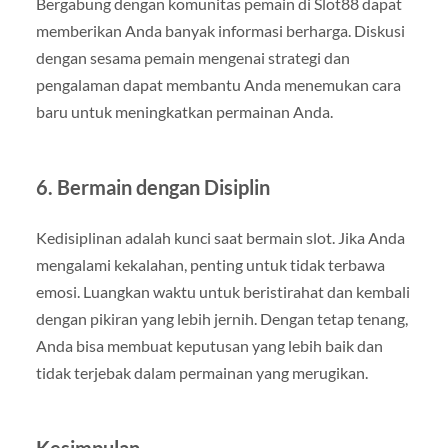
Bergabung dengan komunitas pemain di Slot88 dapat
memberikan Anda banyak informasi berharga. Diskusi
dengan sesama pemain mengenai strategi dan
pengalaman dapat membantu Anda menemukan cara
baru untuk meningkatkan permainan Anda.
6.
Bermain dengan Disiplin
Kedisiplinan adalah kunci saat bermain slot. Jika Anda
mengalami kekalahan, penting untuk tidak terbawa
emosi. Luangkan waktu untuk beristirahat dan kembali
dengan pikiran yang lebih jernih. Dengan tetap tenang,
Anda bisa membuat keputusan yang lebih baik dan
tidak terjebak dalam permainan yang merugikan.
Kesimpulan