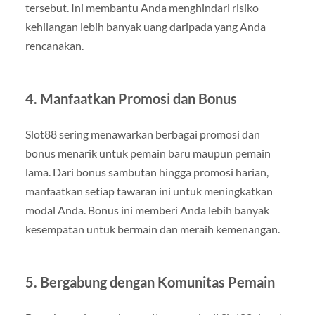
tersebut. Ini membantu Anda menghindari risiko
kehilangan lebih banyak uang daripada yang Anda
rencanakan.
4.
Manfaatkan Promosi dan Bonus
Slot88 sering menawarkan berbagai promosi dan
bonus menarik untuk pemain baru maupun pemain
lama. Dari bonus sambutan hingga promosi harian,
manfaatkan setiap tawaran ini untuk meningkatkan
modal Anda. Bonus ini memberi Anda lebih banyak
kesempatan untuk bermain dan meraih kemenangan.
5.
Bergabung dengan Komunitas Pemain