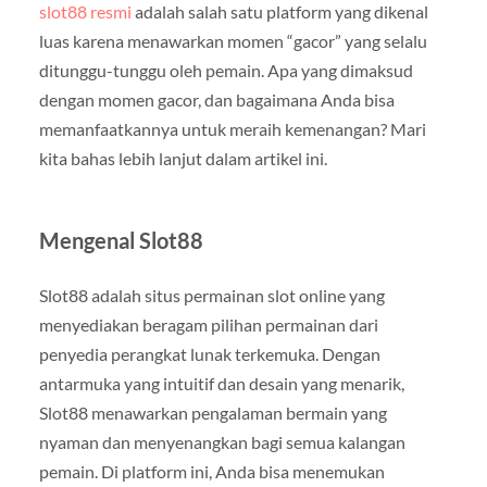
slot88 resmi
adalah salah satu platform yang dikenal
luas karena menawarkan momen “gacor” yang selalu
ditunggu-tunggu oleh pemain. Apa yang dimaksud
dengan momen gacor, dan bagaimana Anda bisa
memanfaatkannya untuk meraih kemenangan? Mari
kita bahas lebih lanjut dalam artikel ini.
Mengenal Slot88
Slot88 adalah situs permainan slot online yang
menyediakan beragam pilihan permainan dari
penyedia perangkat lunak terkemuka. Dengan
antarmuka yang intuitif dan desain yang menarik,
Slot88 menawarkan pengalaman bermain yang
nyaman dan menyenangkan bagi semua kalangan
pemain. Di platform ini, Anda bisa menemukan