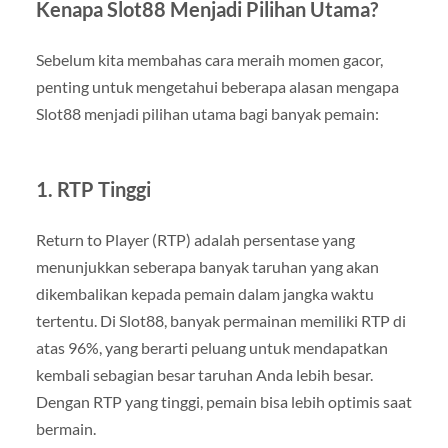
Kenapa Slot88 Menjadi Pilihan Utama?
Sebelum kita membahas cara meraih momen gacor,
penting untuk mengetahui beberapa alasan mengapa
Slot88 menjadi pilihan utama bagi banyak pemain:
1.
RTP Tinggi
Return to Player (RTP) adalah persentase yang
menunjukkan seberapa banyak taruhan yang akan
dikembalikan kepada pemain dalam jangka waktu
tertentu. Di Slot88, banyak permainan memiliki RTP di
atas 96%, yang berarti peluang untuk mendapatkan
kembali sebagian besar taruhan Anda lebih besar.
Dengan RTP yang tinggi, pemain bisa lebih optimis saat
bermain.