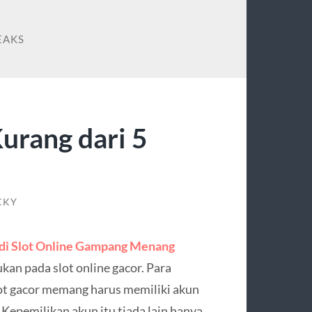
EAKS
urang dari 5
CKY
udi Slot Online Gampang Menang
kan pada slot online gacor. Para
ot gacor memang harus memiliki akun
Kepemilikan akun itu tiada lain hanya