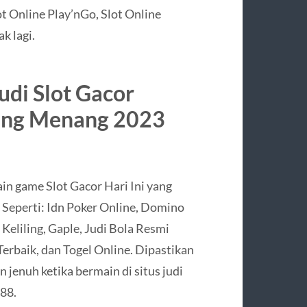
ot Online Play’nGo, Slot Online
k lagi.
udi Slot Gacor
ang Menang 2023
ain game Slot Gacor Hari Ini yang
. Seperti: Idn Poker Online, Domino
eliling, Gaple, Judi Bola Resmi
erbaik, dan Togel Online. Dipastikan
jenuh ketika bermain di situs judi
88.