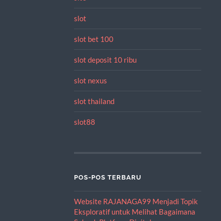
slot
slot bet 100
slot deposit 10 ribu
slot nexus
slot thailand
slot88
POS-POS TERBARU
Website RAJANAGA99 Menjadi Topik
Eksploratif untuk Melihat Bagaimana