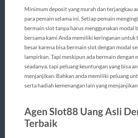
Minimum deposit yang murah dan terjangkau ada
para pemain selama ini. Setiap pemain menging
bermain slot tanpa harus menggunakan modal b
bersama kami Anda memiliki keringanan untuk 
besar karena bisa bermain slot dengan modal se
lampirkan. Tapi meskipun ada bermain dengan 
seadanya, tapi peluang keuntungan yang bisa an
menjanjikan. Bahkan anda memiliki peluang u
serta hadiah kemenangan lain yang menjanjikan
Agen Slot88 Uang Asli D
Terbaik