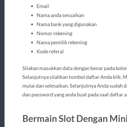
Email
Nama anda sesuaikan
Nama bank yang digunakan
Nomor rekening
Nama pemilik rekening
Kode referal
Silakan masukkan data dengan benar pada kolom
Selanjutnya silahkan tombol daftar Anda klik.
mulai dan selesaikan. Selanjutnya Anda sudah
dan password yang anda buat pada saat daftar a
Bermain Slot Dengan Min