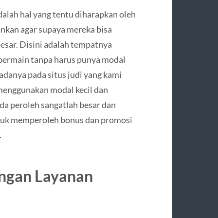
lah hal yang tentu diharapkan oleh
inkan agar supaya mereka bisa
esar. Disini adalah tempatnya
bermain tanpa harus punya modal
adanya pada situs judi yang kami
menggunakan modal kecil dan
da peroleh sangatlah besar dan
ntuk memperoleh bonus dan promosi
.
engan Layanan