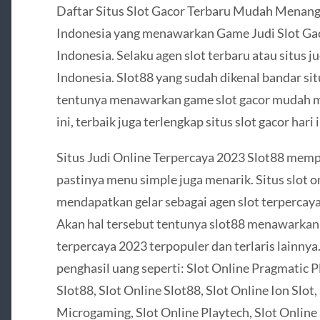
Daftar Situs Slot Gacor Terbaru Mudah Menang 
Indonesia yang menawarkan Game Judi Slot Gac
Indonesia. Selaku agen slot terbaru atau situs ju
Indonesia. Slot88 yang sudah dikenal bandar situ
tentunya menawarkan game slot gacor mudah me
ini, terbaik juga terlengkap situs slot gacor hari in
Situs Judi Online Terpercaya 2023 Slot88 memp
pastinya menu simple juga menarik. Situs slot o
mendapatkan gelar sebagai agen slot terpercaya /
Akan hal tersebut tentunya slot88 menawarkan 
terpercaya 2023 terpopuler dan terlaris lainnya
penghasil uang seperti: Slot Online Pragmatic P
Slot88, Slot Online Slot88, Slot Online Ion Slot
Microgaming, Slot Online Playtech, Slot Online