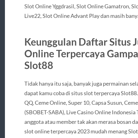
Slot Online Yggdrasil, Slot Online Gamatron, Sl
Live22, Slot Online Advant Play dan masih banya
Keunggulan Daftar Situs J
Online Terpercaya Gamp
Slot88
Tidak hanya itu saja, banyak juga permainan sel
dapat kamu coba di situs slot terpercaya Slot88
QQ, Ceme Online, Super 10, Capsa Susun, Ceme K
(SBOBET-SABA), Live Casino Online Indonesia T
anggota atau member tak akan merasa bosan dan 
slot online terpercaya 2023 mudah menang Slot