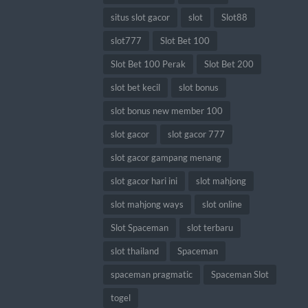
situs slot gacor
slot
Slot88
slot777
Slot Bet 100
Slot Bet 100 Perak
Slot Bet 200
slot bet kecil
slot bonus
slot bonus new member 100
slot gacor
slot gacor 777
slot gacor gampang menang
slot gacor hari ini
slot mahjong
slot mahjong ways
slot online
Slot Spaceman
slot terbaru
slot thailand
Spaceman
spaceman pragmatic
Spaceman Slot
togel