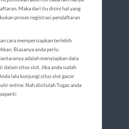
aftaran. Maka dari itu disini hal yang
kukan proses registrasi pendaftaran
gan cara mempersiapkan terlebih
uhkan. Biasanya anda perlu
diantaranya adalah menyiapkan data
 dalam situs slot. Jika anda sudah
da lalu kunjungi situs slot gacor
ulir online. Nah disitulah Tugas anda
seperti: