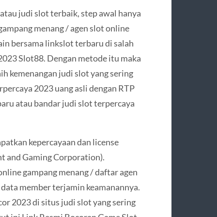
tau judi slot terbaik, step awal hanya
 gampang menang / agen slot online
in bersama linkslot terbaru di salah
a 2023 Slot88. Dengan metode itu maka
h kemenangan judi slot yang sering
rpercaya 2023 uang asli dengan RTP
rbaru atau bandar judi slot terpercaya
dapatkan kepercayaan dan license
nt and Gaming Corporation).
 online gampang menang / daftar agen
uh data member terjamin keamanannya.
r 2023 di situs judi slot yang sering