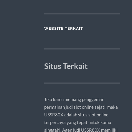
WEBSITE TERKAIT
Situs Terkait
Jika kamu memang penggemar
permainan judi slot online sejati, maka
USSR80X adalah situs slot online
terpercaya yang tepat untuk kamu
singgahi. Agen judi USSR80X memiliki