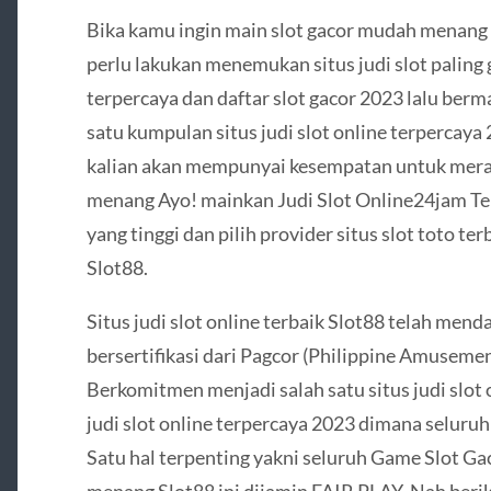
Bika kamu ingin main slot gacor mudah menang a
perlu lakukan menemukan situs judi slot paling
terpercaya dan daftar slot gacor 2023 lalu berma
satu kumpulan situs judi slot online terpercay
kalian akan mempunyai kesempatan untuk merai
menang Ayo! mainkan Judi Slot Online24jam Te
yang tinggi dan pilih provider situs slot toto te
Slot88.
Situs judi slot online terbaik Slot88 telah men
bersertifikasi dari Pagcor (Philippine Amuseme
Berkomitmen menjadi salah satu situs judi slot
judi slot online terpercaya 2023 dimana selur
Satu hal terpenting yakni seluruh Game Slot Gaco