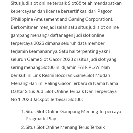
Situs judi slot online terbaik Slot88 telah mendapatkan
kepercayaan dan license bersertifikasi dari Pagcor
(Philippine Amusement and Gaming Corporation).
Berkomitmen menjadi salah satu situs judi slot online
gampang menang / daftar agen judi slot online
terpercaya 2023 dimana seluruh data member
terjamin keamanannya. Satu hal terpenting yakni
seluruh Game Slot Gacor 2023 di situs judi slot yang
sering menang Slot88 ini dijamin FAIR PLAY. Nah
berikut ini Link Resmi Bocoran Game Slot Mudah
Menang Hari Ini Paling Gacor Terbaru di Nama Nama
Daftar Situs Judi Slot Online Terbaik Dan Terpercaya
No 1 2023 Jackpot Terbesar Slot88:
Situs Slot Online Gampang Menang Terpercaya
Pragmatic Play
Situs Slot Online Menang Terus Terbaik