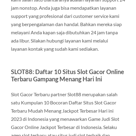
jam nonstop. Anda juga bisa mendapatkan layanan
support yang profesional dari customer service kami
yang berpengalaman dan handal. Bahkan mereka siap
melayani Anda kapan saja dibutuhkan 24 jam tanpa
ada libur. Silakan hubungi layanan kami melalui
layanan kontak yang sudah kami sediakan.
SLOT88: Daftar 10 Situs Slot Gacor Online
Terbaru Gampang Menang Hari Ini
Slot Gacor Terbaru partner Slot88 merupakan salah
satu Kumpulan 10 Bocoran Daftar Situs Slot Gacor
Terbaru Mudah Menang Jackpot Terbesar Hari ini
2023 di Indonesia yang menawarkan Game Judi Slot
Gacor Online Jackpot Terbesar di Indonesia. Selaku
agen slot terbaru atau situs judi slot terbaik dan