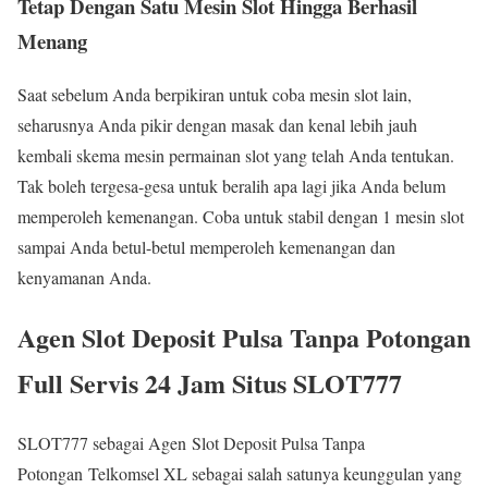
Tetap Dengan Satu Mesin Slot Hingga Berhasil
Menang
Saat sebelum Anda berpikiran untuk coba mesin slot lain,
seharusnya Anda pikir dengan masak dan kenal lebih jauh
kembali skema mesin permainan slot yang telah Anda tentukan.
Tak boleh tergesa-gesa untuk beralih apa lagi jika Anda belum
memperoleh kemenangan. Coba untuk stabil dengan 1 mesin slot
sampai Anda betul-betul memperoleh kemenangan dan
kenyamanan Anda.
Agen Slot Deposit Pulsa Tanpa Potongan
Full Servis 24 Jam Situs SLOT777
SLOT777 sebagai Agen Slot Deposit Pulsa Tanpa
Potongan Telkomsel XL sebagai salah satunya keunggulan yang