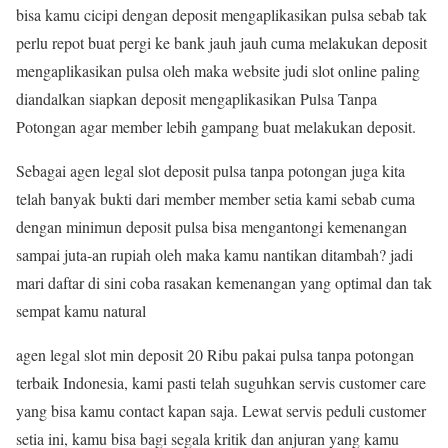
bisa kamu cicipi dengan deposit mengaplikasikan pulsa sebab tak
perlu repot buat pergi ke bank jauh jauh cuma melakukan deposit
mengaplikasikan pulsa oleh maka website judi slot online paling
diandalkan siapkan deposit mengaplikasikan Pulsa Tanpa
Potongan agar member lebih gampang buat melakukan deposit.
Sebagai agen legal slot deposit pulsa tanpa potongan juga kita
telah banyak bukti dari member member setia kami sebab cuma
dengan minimun deposit pulsa bisa mengantongi kemenangan
sampai juta-an rupiah oleh maka kamu nantikan ditambah? jadi
mari daftar di sini coba rasakan kemenangan yang optimal dan tak
sempat kamu natural
agen legal slot min deposit 20 Ribu pakai pulsa tanpa potongan
terbaik Indonesia, kami pasti telah suguhkan servis customer care
yang bisa kamu contact kapan saja. Lewat servis peduli customer
setia ini, kamu bisa bagi segala kritik dan anjuran yang kamu