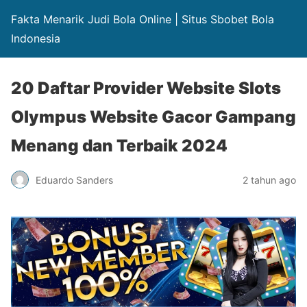
Fakta Menarik Judi Bola Online | Situs Sbobet Bola
Indonesia
20 Daftar Provider Website Slots
Olympus Website Gacor Gampang
Menang dan Terbaik 2024
Eduardo Sanders
2 tahun ago