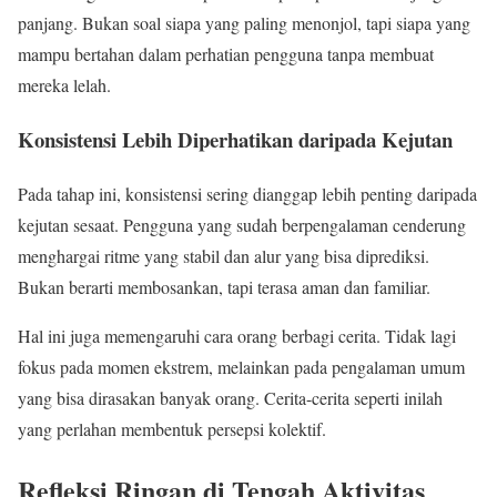
panjang. Bukan soal siapa yang paling menonjol, tapi siapa yang
mampu bertahan dalam perhatian pengguna tanpa membuat
mereka lelah.
Konsistensi Lebih Diperhatikan daripada Kejutan
Pada tahap ini, konsistensi sering dianggap lebih penting daripada
kejutan sesaat. Pengguna yang sudah berpengalaman cenderung
menghargai ritme yang stabil dan alur yang bisa diprediksi.
Bukan berarti membosankan, tapi terasa aman dan familiar.
Hal ini juga memengaruhi cara orang berbagi cerita. Tidak lagi
fokus pada momen ekstrem, melainkan pada pengalaman umum
yang bisa dirasakan banyak orang. Cerita-cerita seperti inilah
yang perlahan membentuk persepsi kolektif.
Refleksi Ringan di Tengah Aktivitas