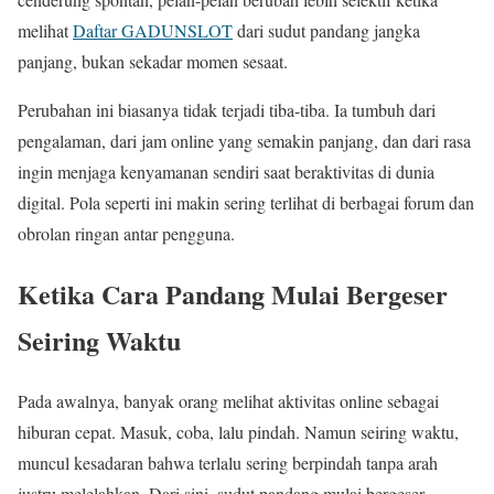
melihat
Daftar GADUNSLOT
dari sudut pandang jangka
panjang, bukan sekadar momen sesaat.
Perubahan ini biasanya tidak terjadi tiba-tiba. Ia tumbuh dari
pengalaman, dari jam online yang semakin panjang, dan dari rasa
ingin menjaga kenyamanan sendiri saat beraktivitas di dunia
digital. Pola seperti ini makin sering terlihat di berbagai forum dan
obrolan ringan antar pengguna.
Ketika Cara Pandang Mulai Bergeser
Seiring Waktu
Pada awalnya, banyak orang melihat aktivitas online sebagai
hiburan cepat. Masuk, coba, lalu pindah. Namun seiring waktu,
muncul kesadaran bahwa terlalu sering berpindah tanpa arah
justru melelahkan. Dari sini, sudut pandang mulai bergeser.