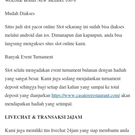
Mudah Diakses
Situs judi slot gacor online Slot sekarang ini sudah bisa diakses
melalui android dan ios. Dimanapun dan kapanpun, anda bisa
langsung mengakses situs slot online kami.
Banyak Event Turnament
Slot selalu mengadakan event turnament bulanan dengan hadiah
yang sangat besar. Kami juga sedang menjalankan turnament
deposit sehingga bagi setiap dari kalian yang sampai ke total
deposit yang dianjurkan
https://www.casatererestaurant.com/
akan
mendapatkan hadiah yang setimpal.
LIVECHAT & TRANSAKSI 24JAM
Kami juga memiliki tim livechat 24jam yang siap membantu anda