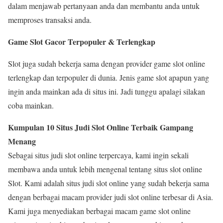
dalam menjawab pertanyaan anda dan membantu anda untuk
memproses transaksi anda.
Game Slot Gacor Terpopuler & Terlengkap
Slot juga sudah bekerja sama dengan provider game slot online
terlengkap dan terpopuler di dunia. Jenis game slot apapun yang
ingin anda mainkan ada di situs ini. Jadi tunggu apalagi silakan
coba mainkan.
Kumpulan 10 Situs Judi Slot Online Terbaik Gampang
Menang
Sebagai situs judi slot online terpercaya, kami ingin sekali
membawa anda untuk lebih mengenal tentang situs slot online
Slot. Kami adalah situs judi slot online yang sudah bekerja sama
dengan berbagai macam provider judi slot online terbesar di Asia.
Kami juga menyediakan berbagai macam game slot online