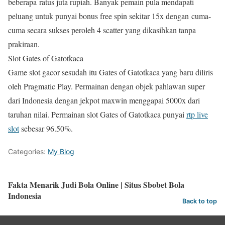
beberapa ratus juta rupiah. Banyak pemain pula mendapati
peluang untuk punyai bonus free spin sekitar 15x dengan cuma-
cuma secara sukses peroleh 4 scatter yang dikasihkan tanpa
prakiraan.
Slot Gates of Gatotkaca
Game slot gacor sesudah itu Gates of Gatotkaca yang baru diliris
oleh Pragmatic Play. Permainan dengan objek pahlawan super
dari Indonesia dengan jekpot maxwin menggapai 5000x dari
taruhan nilai. Permainan slot Gates of Gatotkaca punyai
rtp live
slot
sebesar 96.50%.
Categories:
My Blog
Fakta Menarik Judi Bola Online | Situs Sbobet Bola
Indonesia
Back to top