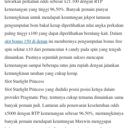
tawarkan perkalian odds sebesar x21.100 dengan RTP
kemenangan yang tinggi 96,50%. Banyak pemain punyai
kemungkinan untuk mendapati keuntungan jekpot lantaran
pengumpulan bom bakal kerap diperlihatkan nilai angka perkalian
paling tinggi x100 yang dapat diperlihatkan berulang-kali. Dalam
slot bonus 150 di depan
ini memberinya pengumpulan bonus free
spin sekitar x10 dari pemunculan 4 candy pada spin yang tengah
dimainkan. Pastinya sejumlah pemain sukses mencapai
kemenangan sampai beberapa ratus juta rupiah dengan jalankan
kemungkinan taruhan yang cukup kerap.
Slot Starlight Princess
Slot Starlight Princess yang duduki posisi posisi ketiga dalam
provider Pragmatic Play, tentunya cukup ternama dimainkan sama
banyak pemain judi. Lantaran ada penawaran keseluruhan odds
x5000 dengan RTP kemenangan sebesar 96,50%, memungkinnya
banyak pemain mendapati keuntungan Maxwin menggapai