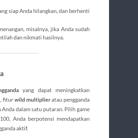
ang siap Anda hilangkan, dan berhenti
emenangan, misalnya, jika Anda sudah
tilah dan nikmati hasilnya.
da
ngganda
yang dapat meningkatkan
 fitur
wild multiplier
atau pengganda
 Anda dalam satu putaran. Pilih game
t 100, Anda berpotensi mendapatkan
ganda aktif.