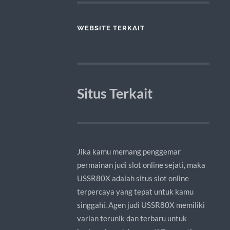
WEBSITE TERKAIT
Situs Terkait
Jika kamu memang penggemar
permainan judi slot online sejati, maka
USSR80X adalah situs slot online
terpercaya yang tepat untuk kamu
singgahi. Agen judi USSR80X memiliki
varian terunik dan terbaru untuk