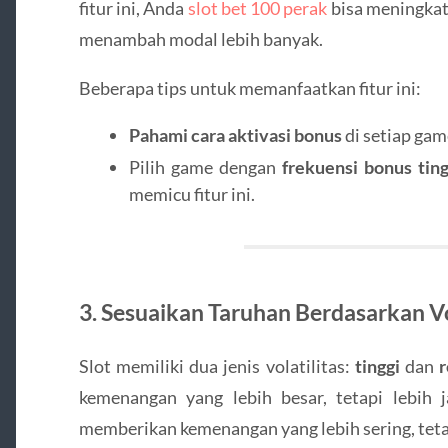
fitur ini, Anda
slot bet 100 perak
bisa meningkat
menambah modal lebih banyak.
Beberapa tips untuk memanfaatkan fitur ini:
Pahami cara aktivasi bonus
di setiap game
Pilih game dengan
frekuensi bonus ting
memicu fitur ini.
3.
Sesuaikan Taruhan Berdasarkan Vo
Slot memiliki dua jenis volatilitas:
tinggi
dan
kemenangan yang lebih besar, tetapi lebih j
memberikan kemenangan yang lebih sering, tetap