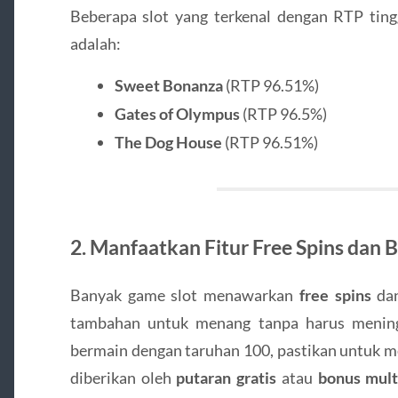
Beberapa slot yang terkenal dengan RTP ting
adalah:
Sweet Bonanza
(RTP 96.51%)
Gates of Olympus
(RTP 96.5%)
The Dog House
(RTP 96.51%)
2.
Manfaatkan Fitur Free Spins dan 
Banyak game slot menawarkan
free spins
da
tambahan untuk menang tanpa harus mening
bermain dengan taruhan 100, pastikan untuk 
diberikan oleh
putaran gratis
atau
bonus mult