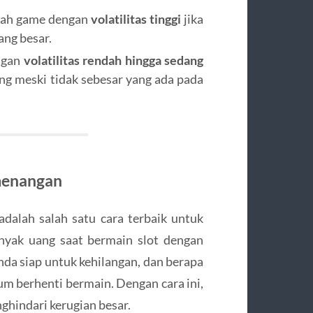
ihlah game dengan
volatilitas tinggi
jika
ang besar.
engan
volatilitas rendah hingga sedang
g meski tidak sebesar yang ada pada
menangan
alah salah satu cara terbaik untuk
nyak uang saat bermain slot dengan
da siap untuk kehilangan, dan berapa
m berhenti bermain. Dengan cara ini,
ghindari kerugian besar.