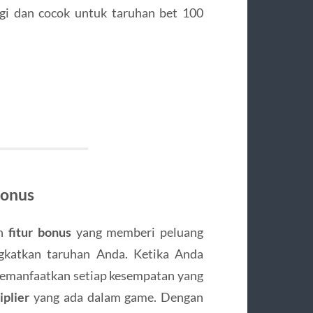
gi dan cocok untuk taruhan bet 100
Bonus
n
fitur bonus
yang memberi peluang
katkan taruhan Anda. Ketika Anda
memanfaatkan setiap kesempatan yang
iplier
yang ada dalam game. Dengan