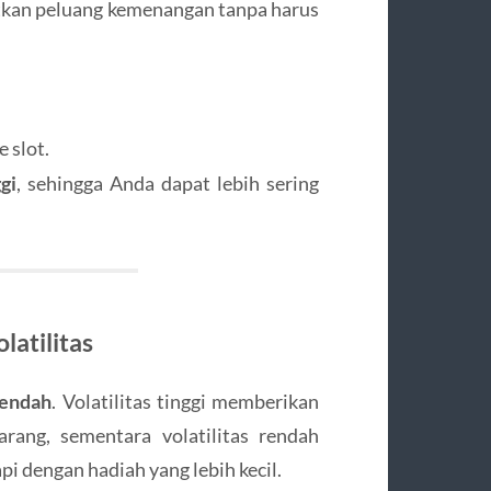
kan peluang kemenangan tanpa harus
 slot.
gi
, sehingga Anda dapat lebih sering
latilitas
rendah
. Volatilitas tinggi memberikan
arang, sementara volatilitas rendah
i dengan hadiah yang lebih kecil.