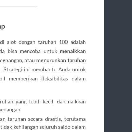
ap
 di slot dengan taruhan 100 adalah
nda bisa mencoba untuk
menaikkan
emenangan, atau
menurunkan taruhan
t. Strategi ini membantu Anda untuk
il memberikan fleksibilitas dalam
ruhan yang lebih kecil, dan naikkan
emenangan.
an taruhan secara drastis, terutama
tidak kehilangan seluruh saldo dalam