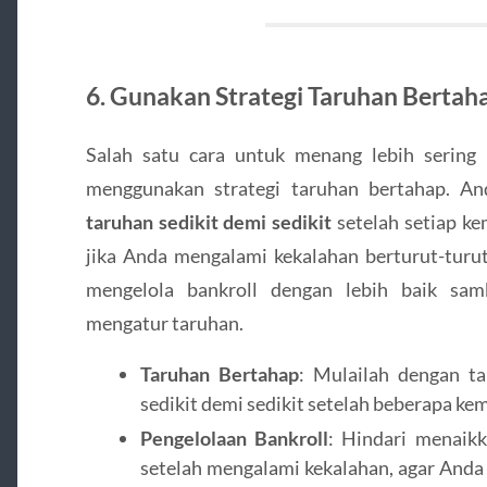
6.
Gunakan Strategi Taruhan Bertah
Salah satu cara untuk menang lebih sering
menggunakan strategi taruhan bertahap. A
taruhan sedikit demi sedikit
setelah setiap k
jika Anda mengalami kekalahan berturut-turu
mengelola bankroll dengan lebih baik samb
mengatur taruhan.
Taruhan Bertahap
: Mulailah dengan ta
sedikit demi sedikit setelah beberapa k
Pengelolaan Bankroll
: Hindari menaikk
setelah mengalami kekalahan, agar Anda 