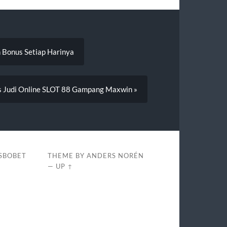
n Bonus Setiap Harinya
s Judi Online SLOT 88 Gampang Maxwin »
 SBOBET
THEME BY
ANDERS NORÉN
—
UP ↑