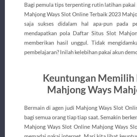
Bagi pemula tips terpenting rutin latihan paka
Mahjong Ways Slot Online Terbaik 2023 Mahjon
saja sukses didalam hal apa-pun pada pe
mendapatkan pola Daftar Situs Slot Mahjon
memberikan hasil unggul. Tidak mengidamk
pembelajaran? Inilah kelebihan pakai akun dem
Keuntungan Memilih D
Mahjong Ways Mahjo
Bermain di agen judi Mahjong Ways Slot Onlin
bagi semua orang tiap tiap saat. Semakin berke
Mahjong Ways Slot Online Mahjong Ways Slo
memadai pakai internet. Mari kita lihat keun