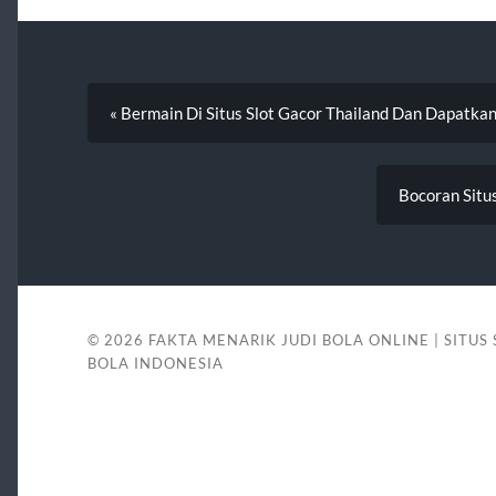
« Bermain Di Situs Slot Gacor Thailand Dan Dapatka
Bocoran Situ
© 2026
FAKTA MENARIK JUDI BOLA ONLINE | SITUS
BOLA INDONESIA