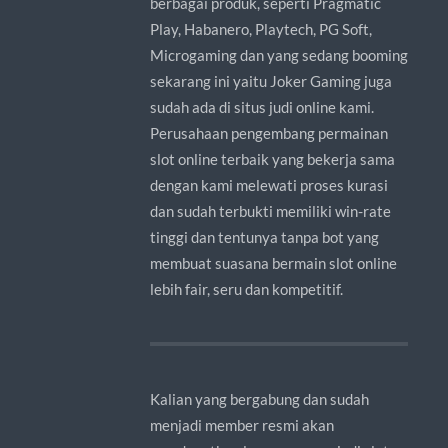
berbagai produk, seperti Pragmatic
Play, Habanero, Playtech, PG Soft,
Microgaming dan yang sedang booming
sekarang ini yaitu Joker Gaming juga
sudah ada di situs judi online kami.
Perusahaan pengembang permainan
slot online terbaik yang bekerja sama
dengan kami melewati proses kurasi
dan sudah terbukti memiliki win-rate
tinggi dan tentunya tanpa bot yang
membuat suasana bermain slot online
lebih fair, seru dan kompetitif.
Kalian yang bergabung dan sudah
menjadi member resmi akan