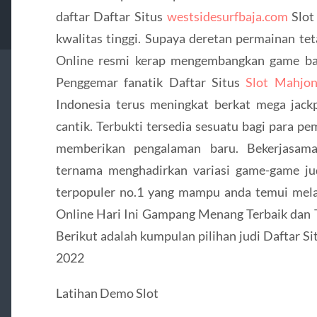
daftar Daftar Situs
westsidesurfbaja.com
Slot
kwalitas tinggi. Supaya deretan permainan te
Online resmi kerap mengembangkan game baru
Penggemar fanatik Daftar Situs
Slot Mahjo
Indonesia terus meningkat berkat mega jackp
cantik. Terbukti tersedia sesuatu bagi para pe
memberikan pengalaman baru. Bekerjasama
ternama menghadirkan variasi game-game ju
terpopuler no.1 yang mampu anda temui mela
Online Hari Ini Gampang Menang Terbaik dan 
Berikut adalah kumpulan pilihan judi Daftar Si
2022
Latihan Demo Slot