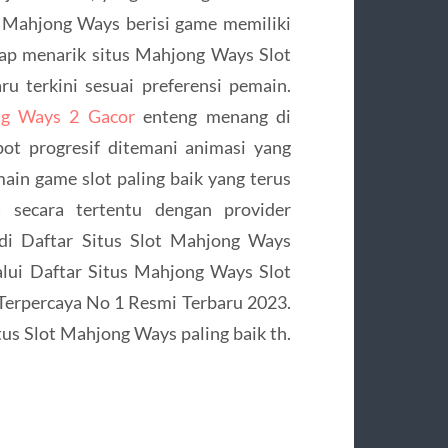
 Mahjong Ways berisi game memiliki
tap menarik situs Mahjong Ways Slot
 terkini sesuai preferensi pemain.
ng Ways 2 Gacor
enteng menang di
ot progresif ditemani animasi yang
main game slot paling baik yang terus
 secara tertentu dengan provider
di Daftar Situs Slot Mahjong Ways
lui Daftar Situs Mahjong Ways Slot
Terpercaya No 1 Resmi Terbaru 2023.
tus Slot Mahjong Ways paling baik th.