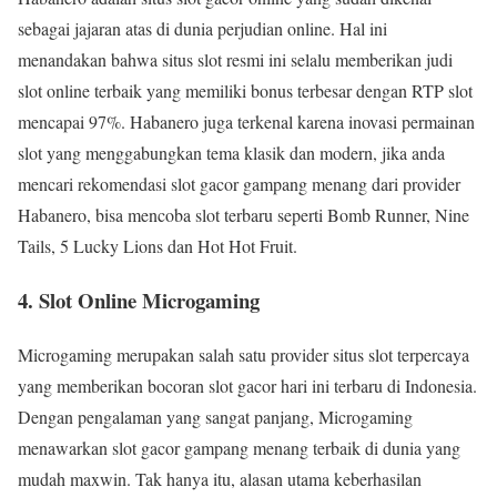
sebagai jajaran atas di dunia perjudian online. Hal ini
menandakan bahwa situs slot resmi ini selalu memberikan judi
slot online terbaik yang memiliki bonus terbesar dengan RTP slot
mencapai 97%. Habanero juga terkenal karena inovasi permainan
slot yang menggabungkan tema klasik dan modern, jika anda
mencari rekomendasi slot gacor gampang menang dari provider
Habanero, bisa mencoba slot terbaru seperti Bomb Runner, Nine
Tails, 5 Lucky Lions dan Hot Hot Fruit.
4. Slot Online Microgaming
Microgaming merupakan salah satu provider situs slot terpercaya
yang memberikan bocoran slot gacor hari ini terbaru di Indonesia.
Dengan pengalaman yang sangat panjang, Microgaming
menawarkan slot gacor gampang menang terbaik di dunia yang
mudah maxwin. Tak hanya itu, alasan utama keberhasilan