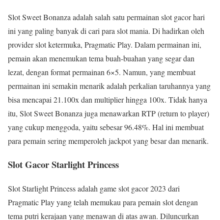
Slot Sweet Bonanza adalah salah satu permainan slot gacor hari
ini yang paling banyak di cari para slot mania. Di hadirkan oleh
provider slot ketermuka, Pragmatic Play. Dalam permainan ini,
pemain akan menemukan tema buah-buahan yang segar dan
lezat, dengan format permainan 6×5. Namun, yang membuat
permainan ini semakin menarik adalah perkalian taruhannya yang
bisa mencapai 21.100x dan multiplier hingga 100x. Tidak hanya
itu, Slot Sweet Bonanza juga menawarkan RTP (return to player)
yang cukup menggoda, yaitu sebesar 96.48%. Hal ini membuat
para pemain sering memperoleh jackpot yang besar dan menarik.
Slot Gacor Starlight Princess
Slot Starlight Princess adalah game slot gacor 2023 dari
Pragmatic Play yang telah memukau para pemain slot dengan
tema putri kerajaan yang menawan di atas awan. Diluncurkan