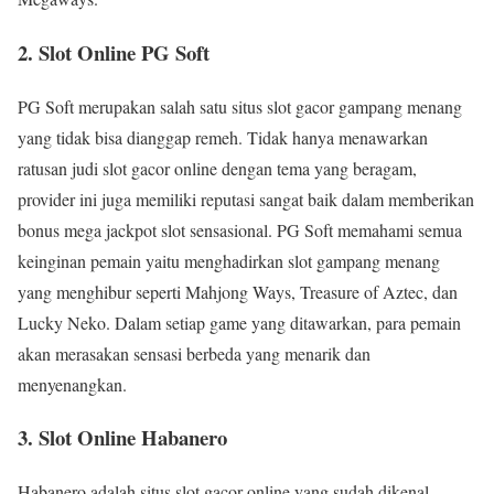
2. Slot Online PG Soft
PG Soft merupakan salah satu situs slot gacor gampang menang
yang tidak bisa dianggap remeh. Tidak hanya menawarkan
ratusan judi slot gacor online dengan tema yang beragam,
provider ini juga memiliki reputasi sangat baik dalam memberikan
bonus mega jackpot slot sensasional. PG Soft memahami semua
keinginan pemain yaitu menghadirkan slot gampang menang
yang menghibur seperti Mahjong Ways, Treasure of Aztec, dan
Lucky Neko. Dalam setiap game yang ditawarkan, para pemain
akan merasakan sensasi berbeda yang menarik dan
menyenangkan.
3. Slot Online Habanero
Habanero adalah situs slot gacor online yang sudah dikenal