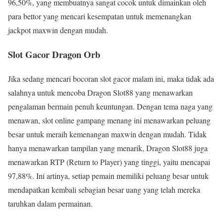
96,50%, yang membuatnya sangat cocok untuk dimainkan oleh
para bettor yang mencari kesempatan untuk memenangkan
jackpot maxwin dengan mudah.
Slot Gacor Dragon Orb
Jika sedang mencari bocoran slot gacor malam ini, maka tidak ada
salahnya untuk mencoba Dragon Slot88 yang menawarkan
pengalaman bermain penuh keuntungan. Dengan tema naga yang
menawan, slot online gampang menang ini menawarkan peluang
besar untuk meraih kemenangan maxwin dengan mudah. Tidak
hanya menawarkan tampilan yang menarik, Dragon Slot88 juga
menawarkan RTP (Return to Player) yang tinggi, yaitu mencapai
97,88%. Ini artinya, setiap pemain memiliki peluang besar untuk
mendapatkan kembali sebagian besar uang yang telah mereka
taruhkan dalam permainan.