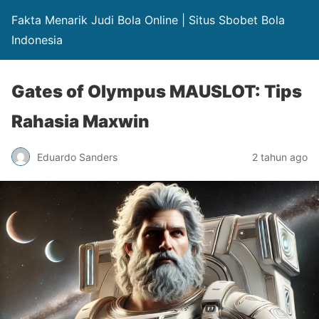
Fakta Menarik Judi Bola Online | Situs Sbobet Bola
Indonesia
Gates of Olympus MAUSLOT: Tips
Rahasia Maxwin
Eduardo Sanders
2 tahun ago