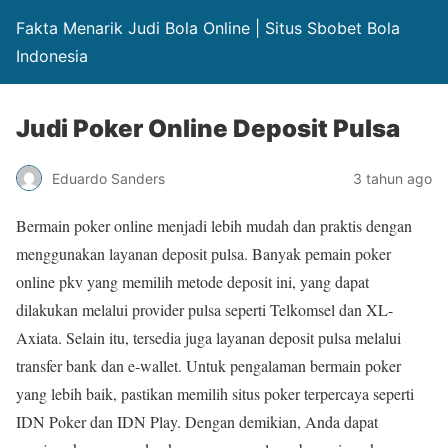
Fakta Menarik Judi Bola Online | Situs Sbobet Bola
Indonesia
Judi Poker Online Deposit Pulsa
Eduardo Sanders
3 tahun ago
Bermain poker online menjadi lebih mudah dan praktis dengan
menggunakan layanan deposit pulsa. Banyak pemain poker
online pkv yang memilih metode deposit ini, yang dapat
dilakukan melalui provider pulsa seperti Telkomsel dan XL-
Axiata. Selain itu, tersedia juga layanan deposit pulsa melalui
transfer bank dan e-wallet. Untuk pengalaman bermain poker
yang lebih baik, pastikan memilih situs poker terpercaya seperti
IDN Poker dan IDN Play. Dengan demikian, Anda dapat