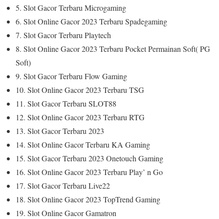
5. Slot Gacor Terbaru Microgaming
6. Slot Online Gacor 2023 Terbaru Spadegaming
7. Slot Gacor Terbaru Playtech
8. Slot Online Gacor 2023 Terbaru Pocket Permainan Soft( PG
Soft)
9. Slot Gacor Terbaru Flow Gaming
10. Slot Online Gacor 2023 Terbaru TSG
11. Slot Gacor Terbaru SLOT88
12. Slot Online Gacor 2023 Terbaru RTG
13. Slot Gacor Terbaru 2023
14. Slot Online Gacor Terbaru KA Gaming
15. Slot Gacor Terbaru 2023 Onetouch Gaming
16. Slot Online Gacor 2023 Terbaru Play’ n Go
17. Slot Gacor Terbaru Live22
18. Slot Online Gacor 2023 TopTrend Gaming
19. Slot Online Gacor Gamatron