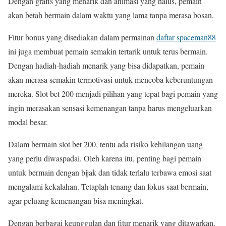
Dengan grafis yang menarik dan animasi yang halus, pemain
akan betah bermain dalam waktu yang lama tanpa merasa bosan.
Fitur bonus yang disediakan dalam permainan
daftar spaceman88
ini juga membuat pemain semakin tertarik untuk terus bermain.
Dengan hadiah-hadiah menarik yang bisa didapatkan, pemain
akan merasa semakin termotivasi untuk mencoba keberuntungan
mereka. Slot bet 200 menjadi pilihan yang tepat bagi pemain yang
ingin merasakan sensasi kemenangan tanpa harus mengeluarkan
modal besar.
Dalam bermain slot bet 200, tentu ada risiko kehilangan uang
yang perlu diwaspadai. Oleh karena itu, penting bagi pemain
untuk bermain dengan bijak dan tidak terlalu terbawa emosi saat
mengalami kekalahan. Tetaplah tenang dan fokus saat bermain,
agar peluang kemenangan bisa meningkat.
Dengan berbagai keunggulan dan fitur menarik yang ditawarkan,