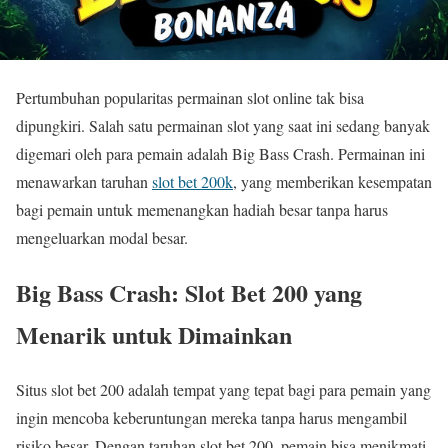
Pertumbuhan popularitas permainan slot online tak bisa
dipungkiri. Salah satu permainan slot yang saat ini sedang banyak
digemari oleh para pemain adalah Big Bass Crash. Permainan ini
menawarkan taruhan
slot bet 200k
, yang memberikan kesempatan
bagi pemain untuk memenangkan hadiah besar tanpa harus
mengeluarkan modal besar.
Big Bass Crash: Slot Bet 200 yang
Menarik untuk Dimainkan
Situs slot bet 200 adalah tempat yang tepat bagi para pemain yang
ingin mencoba keberuntungan mereka tanpa harus mengambil
risiko besar. Dengan taruhan slot bet 200, pemain bisa menikmati