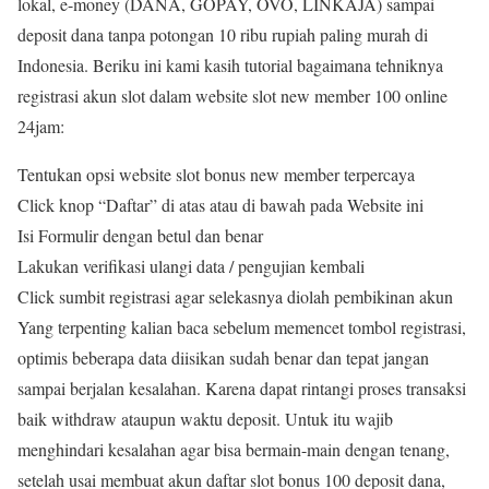
lokal, e-money (DANA, GOPAY, OVO, LINKAJA) sampai
deposit dana tanpa potongan 10 ribu rupiah paling murah di
Indonesia. Beriku ini kami kasih tutorial bagaimana tehniknya
registrasi akun slot dalam website slot new member 100 online
24jam:
Tentukan opsi website slot bonus new member terpercaya
Click knop “Daftar” di atas atau di bawah pada Website ini
Isi Formulir dengan betul dan benar
Lakukan verifikasi ulangi data / pengujian kembali
Click sumbit registrasi agar selekasnya diolah pembikinan akun
Yang terpenting kalian baca sebelum memencet tombol registrasi,
optimis beberapa data diisikan sudah benar dan tepat jangan
sampai berjalan kesalahan. Karena dapat rintangi proses transaksi
baik withdraw ataupun waktu deposit. Untuk itu wajib
menghindari kesalahan agar bisa bermain-main dengan tenang,
setelah usai membuat akun daftar slot bonus 100 deposit dana,