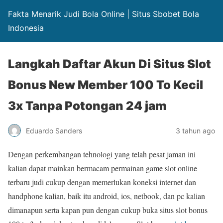
Fakta Menarik Judi Bola Online | Situs Sbobet Bola
Indonesia
Langkah Daftar Akun Di Situs Slot
Bonus New Member 100 To Kecil
3x Tanpa Potongan 24 jam
Eduardo Sanders
3 tahun ago
Dengan perkembangan tehnologi yang telah pesat jaman ini
kalian dapat mainkan bermacam permainan game slot online
terbaru judi cukup dengan memerlukan koneksi internet dan
handphone kalian, baik itu android, ios, netbook, dan pc kalian
dimanapun serta kapan pun dengan cukup buka situs slot bonus