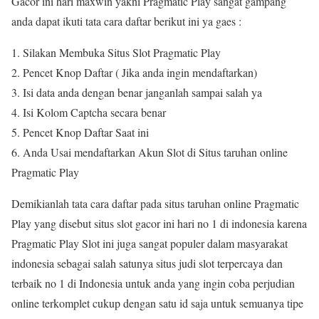
Gacor ini hari maxwin yakni Pragmatic Play sangat gampang
anda dapat ikuti tata cara daftar berikut ini ya gaes :
1. Silakan Membuka Situs Slot Pragmatic Play
2. Pencet Knop Daftar ( Jika anda ingin mendaftarkan)
3. Isi data anda dengan benar janganlah sampai salah ya
4. Isi Kolom Captcha secara benar
5. Pencet Knop Daftar Saat ini
6. Anda Usai mendaftarkan Akun Slot di Situs taruhan online
Pragmatic Play
Demikianlah tata cara daftar pada situs taruhan online Pragmatic
Play yang disebut situs slot gacor ini hari no 1 di indonesia karena
Pragmatic Play Slot ini juga sangat populer dalam masyarakat
indonesia sebagai salah satunya situs judi slot terpercaya dan
terbaik no 1 di Indonesia untuk anda yang ingin coba perjudian
online terkomplet cukup dengan satu id saja untuk semuanya tipe