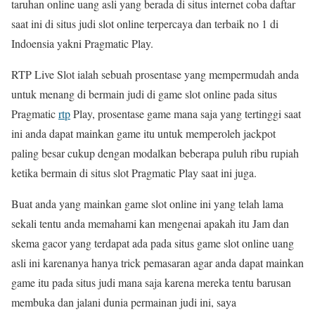
taruhan online uang asli yang berada di situs internet coba daftar
saat ini di situs judi slot online terpercaya dan terbaik no 1 di
Indoensia yakni Pragmatic Play.
RTP Live Slot ialah sebuah prosentase yang mempermudah anda
untuk menang di bermain judi di game slot online pada situs
Pragmatic
rtp
Play, prosentase game mana saja yang tertinggi saat
ini anda dapat mainkan game itu untuk memperoleh jackpot
paling besar cukup dengan modalkan beberapa puluh ribu rupiah
ketika bermain di situs slot Pragmatic Play saat ini juga.
Buat anda yang mainkan game slot online ini yang telah lama
sekali tentu anda memahami kan mengenai apakah itu Jam dan
skema gacor yang terdapat ada pada situs game slot online uang
asli ini karenanya hanya trick pemasaran agar anda dapat mainkan
game itu pada situs judi mana saja karena mereka tentu barusan
membuka dan jalani dunia permainan judi ini, saya