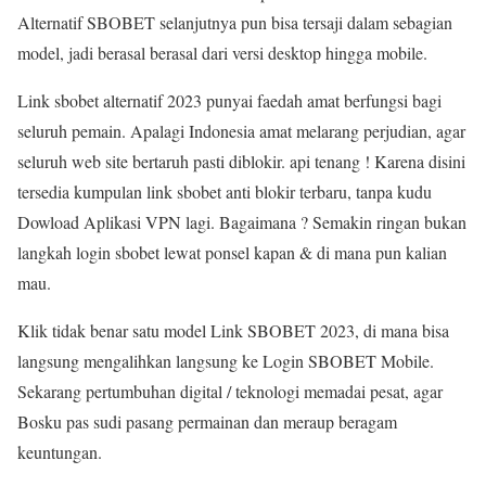
Alternatif SBOBET selanjutnya pun bisa tersaji dalam sebagian
model, jadi berasal berasal dari versi desktop hingga mobile.
Link sbobet alternatif 2023 punyai faedah amat berfungsi bagi
seluruh pemain. Apalagi Indonesia amat melarang perjudian, agar
seluruh web site bertaruh pasti diblokir. api tenang ! Karena disini
tersedia kumpulan link sbobet anti blokir terbaru, tanpa kudu
Dowload Aplikasi VPN lagi. Bagaimana ? Semakin ringan bukan
langkah login sbobet lewat ponsel kapan & di mana pun kalian
mau.
Klik tidak benar satu model Link SBOBET 2023, di mana bisa
langsung mengalihkan langsung ke Login SBOBET Mobile.
Sekarang pertumbuhan digital / teknologi memadai pesat, agar
Bosku pas sudi pasang permainan dan meraup beragam
keuntungan.