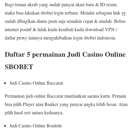
Bagi teman akrab yang sudah punyai akun baru & ID resmi,
maka bisa lakukan sbobet login terbaru. Melalui sebagian link yg
sudah dibagikan diatas pasti saja semakin cepat & mudah. Bebas
internet positif & tidak kudu kembali kudu download VPN /
daftar proxy lainnya mengakibatkan login sbobet indonesia.
Daftar 5 permainan Judi Casino Online
SBOBET
Judi Casino Online Baccarat
Permainan judi online Baccarat manfaatkan sarana kartu. Pemain
bisa pilih Player atau Banker yang punyai angka lebih besar. Atau
pilih hasil seri antara keduanya.
Judi Casino Online Roulette